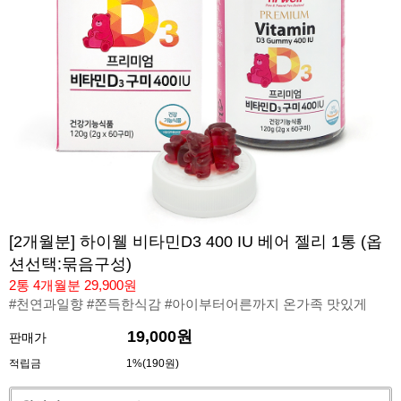
[2개월분] 하이웰 비타민D3 400 IU 베어 젤리 1통 (옵
션선택:묶음구성)
2통 4개월분 29,900원
#천연과일향 #쫀득한식감 #아이부터어른까지 온가족 맛있게
19,000원
판매가
적립금
1%(190원)