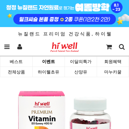
뉴 질 랜 드 프 리 미 엄 건 강 식 품 , 하 이 웰
베스트
이벤트
이달의특가
회원혜택
전체상품
하이웰초유
산양유
마누카꿀