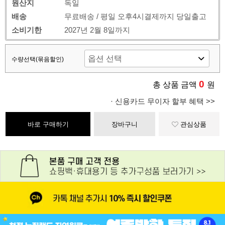
원산지
독일
배송
무료배송 / 평일 오후4시결제까지 당일출고
소비기한
2027년 2월 8일까지
수량선택(묶음할인)
0
총 상품 금액
원
· 신용카드 무이자 할부 혜택 >>
바로 구매하기
장바구니
관심상품