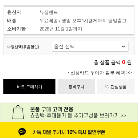
원산지
뉴질랜드
배송
무료배송 / 평일 오후4시결제까지 당일출고
소비기한
2028년 11월 1일까지
수량선택(묶음할인)
0
총 상품 금액
원
· 신용카드 무이자 할부 혜택 >>
바로 구매하기
장바구니
관심상품