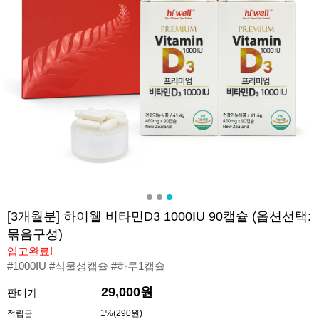
[3개월분] 하이웰 비타민D3 1000IU 90캡슐 (옵션선택:
묶음구성)
입고완료!
#1000IU #식물성캡슐 #하루1캡슐
29,000원
판매가
적립금
1%(290원)