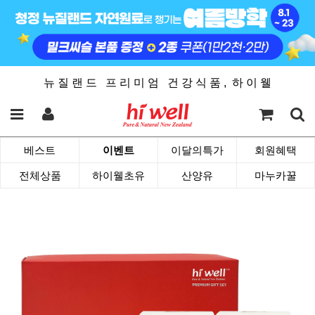
뉴 질 랜 드 프 리 미 엄 건 강 식 품 , 하 이 웰
베스트
이벤트
이달의특가
회원혜택
전체상품
하이웰초유
산양유
마누카꿀