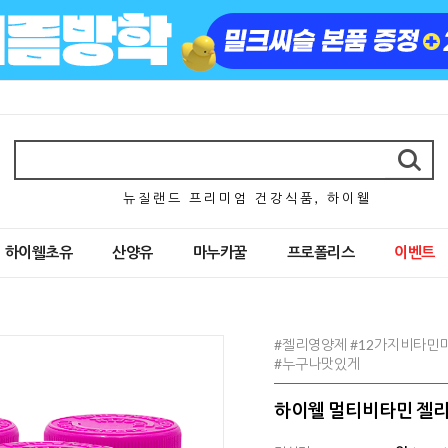
뉴 질 랜 드 프 리 미 엄 건 강 식 품 , 하 이 웰
하이웰초유
산양유
마누카꿀
프로폴리스
이벤트
#젤리영양제 #12가지비타민미
#누구나맛있게
하이웰 멀티비타민 젤리