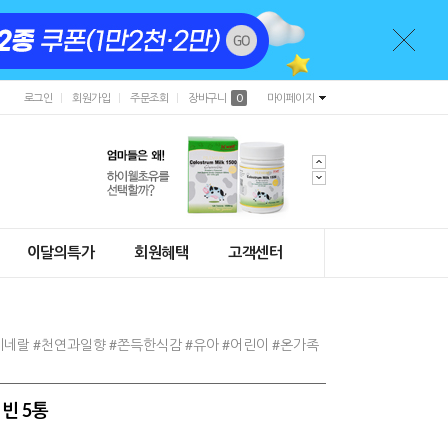
로그인
회원가입
주문조회
장바구니
0
마이페이지
이달의특가
회원혜택
고객센터
네랄 #천연과일향 #쫀득한식감 #유아 #어린이 #온가족
빈 5통