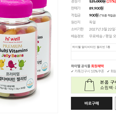
정상가
125,000원
(
28
%
판매가
89,900원
적립금
900원
(*최종 적립금
원산지
독일
소비기한
2027년 3월 22
배송정보
무료배송 / 평일
하이웰 멀티비타민 젤리빈 5통
하이웰 공식몰
회원혜택
✔ 카톡친구시 10%쿠폰
✔ 회
바로구매