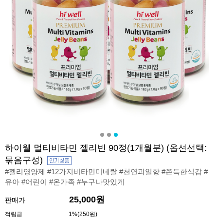
하이웰 멀티비타민 젤리빈 90정(1개월분) (옵션선택:
묶음구성)
#젤리영양제 #12가지비타민미네랄 #천연과일향 #쫀득한식감 #
유아 #어린이 #온가족 #누구나맛있게
25,000원
판매가
적립금
1%(250원)