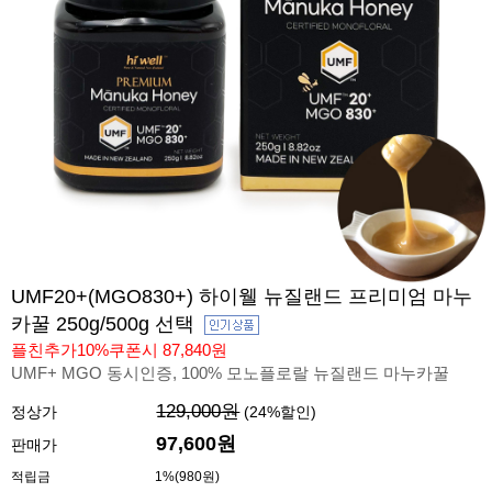
UMF20+(MGO830+) 하이웰 뉴질랜드 프리미엄 마누
카꿀 250g/500g 선택
플친추가10%쿠폰시 87,840원
UMF+ MGO 동시인증, 100% 모노플로랄 뉴질랜드 마누카꿀
129,000원
정상가
(
24
%할인)
97,600원
판매가
적립금
1%(980원)