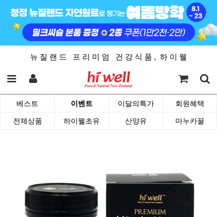
뉴 질 랜 드 프 리 미 엄 건 강 식 품 , 하 이 웰
베스트
이벤트
이달의특가
회원혜택
전체상품
하이웰초유
산양유
마누카꿀