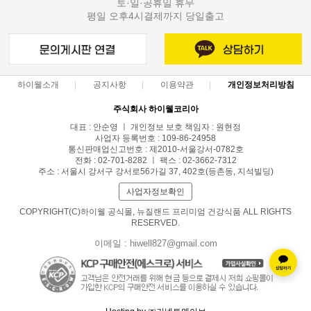
토·일·공휴일 휴무
평일 오후4시결제까지 당일출고
하이웰소개
공지사항
이용약관
개인정보처리방침
주식회사 하이웰코리아
대표 : 안순영 ㅣ 개인정보 보호 책임자 : 원현정
사업자 등록번호 : 109-86-24958
통신판매업신고번호 : 제2010-서울강서-0782호
전화 : 02-701-8282 ㅣ 팩스 : 02-3662-7312
주소 : 서울시 강서구 강서로56가길 37, 402호(등촌동, 지석빌딩)
사업자정보확인
COPYRIGHT(C)하이웰 공식몰, 뉴질랜드 프리미엄 건강식품 ALL RIGHTS
RESERVED.
이메일 : hiwell827@gmail.com