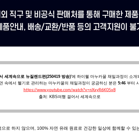
서 세계속으로 뉴질랜드편(250419 방송)'
에
하이웰 마누카꿀 채밀과정이 소개
연 속에서 헬기로 관리하는 마누카꿀의 채밀과정이 궁금하신 분은
5:46
부터 
https://www.youtube.com/watch?v=nXxyR6K05x8
출처: KBS여행 걸어서 세계속으로
적으로 하지 않으며,
100% 자연 유래 원료로 건강한 일상에 함께할 수 있