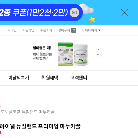
로그인
회원가입
주문조회
장바구니
0
마이페이지
이달의특가
회원혜택
고객센터
원
0% 모노플로랄 뉴질랜드 마누카꿀
+) 하이웰 뉴질랜드 프리미엄 마누카꿀