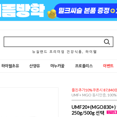
뉴 질 랜 드 프 리 미 엄 건 강 식 품 , 하 이 웰
하이웰초유
산양유
마누카꿀
프로폴리스
이벤트
플친추가10%쿠폰시 87,840
UMF+ MGO 동시인증, 10
UMF20+(MGO830
250g/500g 선택