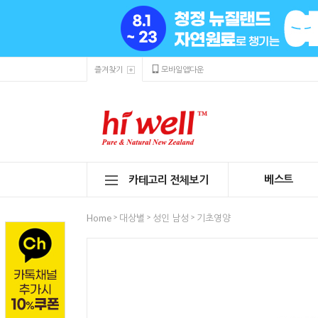
즐겨찾기
모바일앱다운
베스트
카테고리 전체보기
>
>
>
Home
대상별
성인 남성
기초영양