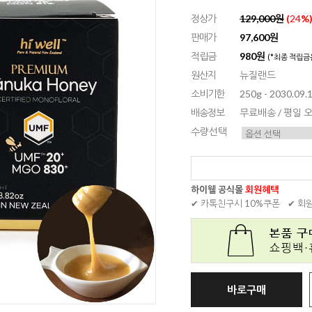
정상가
129,000원
(
24
%
판매가
97,600원
적립금
980원
(*최종 적립금
원산지
뉴질랜드
소비기한
250g - 2030.09.1
배송정보
무료배송 / 평일
수량선택
하이웰 공식몰
회원혜택
✔ 카톡친구시 10%쿠폰
✔ 회
바로구매