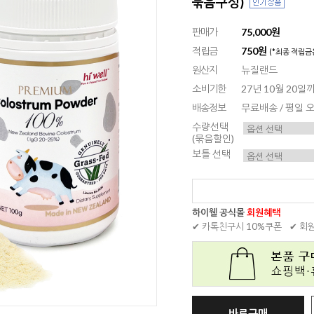
묶음구성)
판매가
75,000원
적립금
750원
(*최종 적립금
원산지
뉴질랜드
소비기한
27년 10월 20
배송정보
무료배송 / 평일
수량선택
(묶음할인)
보틀 선택
하이웰 공식몰
회원혜택
✔ 카톡친구시 10%쿠폰
✔ 회
바로구매