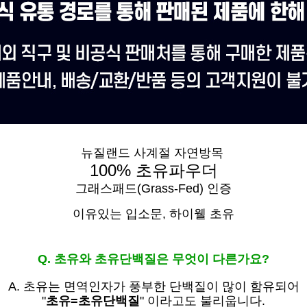
뉴질랜드 사계절 자연방목
100% 초유파우더
그래스패드(Grass-Fed) 인증
이유있는 입소문,
하이웰 초유
Q. 초유와 초유단백질은 무엇이 다른가요?
A. 초유는
면역인자가 풍부한 단백질이 많이 함유되어
"
초유=초유단백질
" 이라고도 불리웁니다.