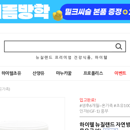
뉴 질 랜 드 프 리 미 엄 건 강 식 품 , 하 이 웰
하이웰초유
산양유
마누카꿀
프로폴리스
이벤트
온가족)
입고완료!
#생후6개월~온가족 #초유100
인자(IGF-1) 풍부
하이웰 뉴질랜드 자연방목 