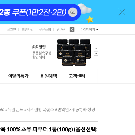
로그인
회원가입
주문조회
장바구니
0
마이페이지
이달의특가
회원혜택
고객센터
% #뉴질랜드 #사계절방목젖소 #면역인자(IgG)와 성장
100% 초유 파우더 1통(100g) (옵션선택: