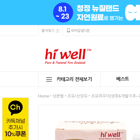
즐겨찾기
모바일앱다운
베스트
카테고리 전체보기
>
>
>
Home
성분별
초유/산양유
초유파우더(생후6개월이후~