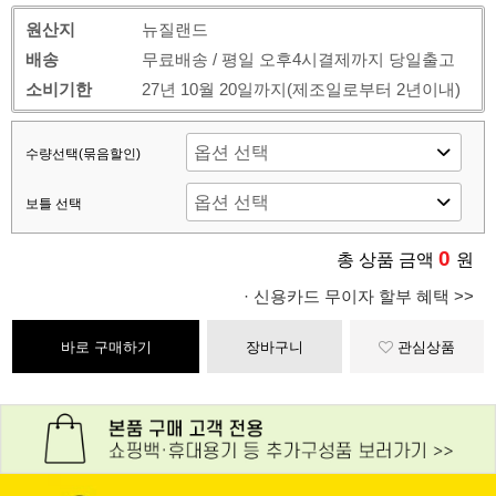
원산지
뉴질랜드
배송
무료배송 / 평일 오후4시결제까지 당일출고
소비기한
27년 10월 20일까지(제조일로부터 2년이내)
수량선택(묶음할인)
보틀 선택
0
총 상품 금액
원
· 신용카드 무이자 할부 혜택 >>
바로 구매하기
장바구니
관심상품