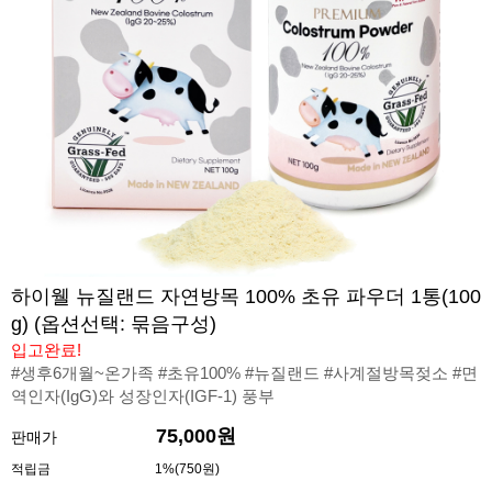
하이웰 뉴질랜드 자연방목 100% 초유 파우더 1통(100
g) (옵션선택: 묶음구성)
입고완료!
#생후6개월~온가족 #초유100% #뉴질랜드 #사계절방목젖소 #면
역인자(IgG)와 성장인자(IGF-1) 풍부
75,000원
판매가
적립금
1%(750원)