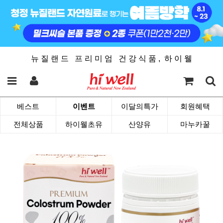
뉴 질 랜 드 프 리 미 엄 건 강 식 품 , 하 이 웰
베스트
이벤트
이달의특가
회원혜택
전체상품
하이웰초유
산양유
마누카꿀