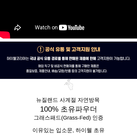
뉴질랜드 사계절 자연방목
100% 초유파우더
그래스패드(Grass-Fed) 인증
이유있는 입소문,
하이웰 초유