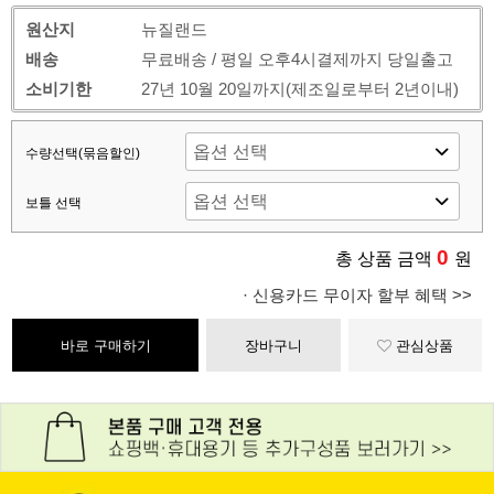
원산지
뉴질랜드
배송
무료배송 / 평일 오후4시결제까지 당일출고
소비기한
27년 10월 20일까지(제조일로부터 2년이내)
수량선택(묶음할인)
보틀 선택
0
총 상품 금액
원
· 신용카드 무이자 할부 혜택 >>
바로 구매하기
장바구니
관심상품