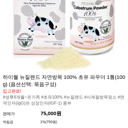
하이웰 뉴질랜드 자연방목 100% 초유 파우더 1통(100
g) (옵션선택: 묶음구성)
입고완료!
#생후6개월~온가족 #초유100% #뉴질랜드 #사계절방목젖소 #면
역인자(IgG)와 성장인자(IGF-1) 풍부
75,000원
판매가
적립금
1%(750원)