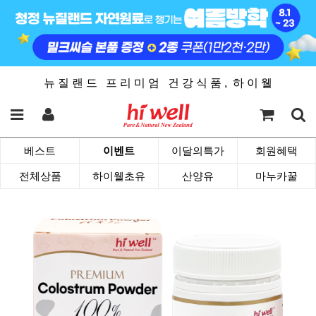
뉴 질 랜 드 프 리 미 엄 건 강 식 품 , 하 이 웰
베스트
이벤트
이달의특가
회원혜택
전체상품
하이웰초유
산양유
마누카꿀