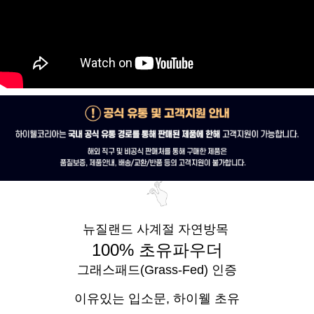
뉴질랜드 사계절 자연방목
100% 초유파우더
그래스패드(Grass-Fed) 인증
이유있는 입소문,
하이웰 초유