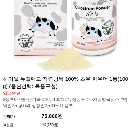
하이웰 뉴질랜드 자연방목 100% 초유 파우더 1통(100
g) (옵션선택: 묶음구성)
입고완료!
#생후6개월~온가족 #초유100% #뉴질랜드 #사계절방목젖소 #면
역인자(IgG)와 성장인자(IGF-1) 풍부
75,000원
판매가
적립금
1%(750원)