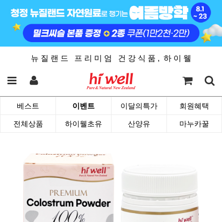
뉴 질 랜 드 프 리 미 엄 건 강 식 품 , 하 이 웰
베스트
이벤트
이달의특가
회원혜택
전체상품
하이웰초유
산양유
마누카꿀