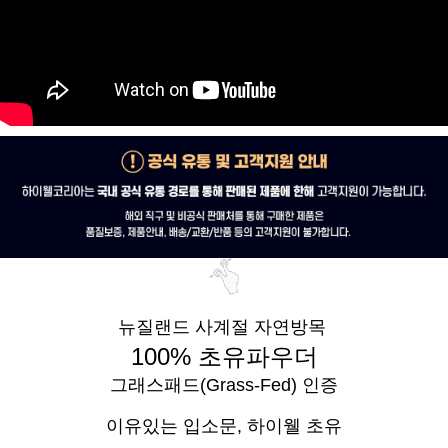
뉴질랜드 사계절 자연방목
100% 초유파우더
그래스패드(Grass-Fed) 인증
이유있는 입소문,
하이웰 초유