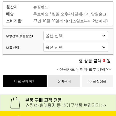
원산지
뉴질랜드
배송
무료배송 / 평일 오후4시결제까지 당일출고
소비기한
27년 10월 20일까지(제조일로부터 2년이내)
수량선택(묶음할인)
보틀 선택
0
총 상품 금액
원
· 신용카드 무이자 할부 혜택 >>
바로 구매하기
장바구니
관심상품