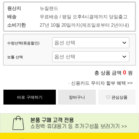
원산지
뉴질랜드
배송
무료배송 / 평일 오후4시결제까지 당일출고
소비기한
27년 10월 20일까지(제조일로부터 2년이내)
수량선택(묶음할인)
보틀 선택
0
총 상품 금액
원
· 신용카드 무이자 할부 혜택 >>
바로 구매하기
장바구니
관심상품