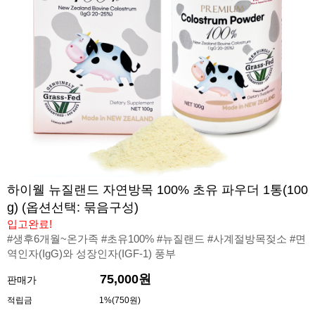
하이웰 뉴질랜드 자연방목 100% 초유 파우더 1통(100
g) (옵션선택: 묶음구성)
입고완료!
#생후6개월~온가족 #초유100% #뉴질랜드 #사계절방목젖소 #면
역인자(IgG)와 성장인자(IGF-1) 풍부
75,000원
판매가
적립금
1%(750원)