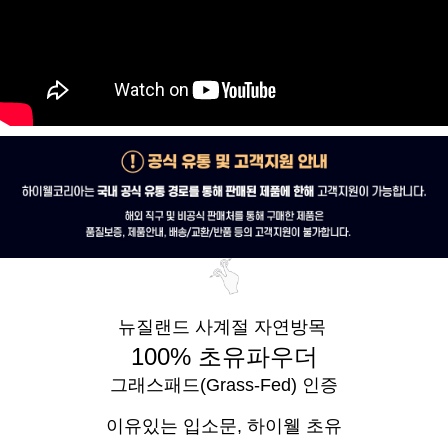
뉴질랜드 사계절 자연방목
100% 초유파우더
그래스패드(Grass-Fed) 인증
이유있는 입소문,
하이웰 초유