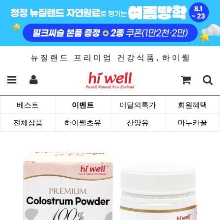
뉴 질 랜 드 프 리 미 엄 건 강 식 품 , 하 이 웰
베스트
이벤트
이달의특가
회원혜택
전체상품
하이웰초유
산양유
마누카꿀