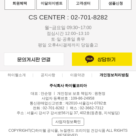
회원혜택
이달의이벤트
고객센터
샘플신청
CS CENTER : 02-701-8282
월~금요일 09:30~17:00
점심시간 12:00~13:10
토·일·공휴일 휴무
평일 오후4시결제까지 당일출고
하이웰소개
공지사항
이용약관
개인정보처리방침
주식회사 하이웰코리아
대표 : 안순영 ㅣ 개인정보 보호 책임자 : 원현정
사업자 등록번호 : 109-86-24958
통신판매업신고번호 : 제2010-서울강서-0782호
전화 : 02-701-8282 ㅣ 팩스 : 02-3662-7312
주소 : 서울시 강서구 강서로56가길 37, 402호(등촌동, 지석빌딩)
사업자정보확인
COPYRIGHT(C)하이웰 공식몰, 뉴질랜드 프리미엄 건강식품 ALL RIGHTS
RESERVED.