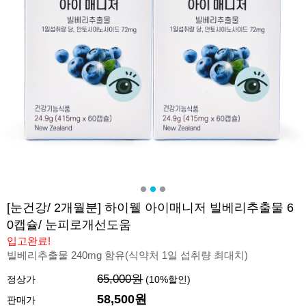
[눈건강/ 2개월분] 하이웰 아이매니저 빌베리추출물 6
0캡슐/ 눈피로개선도움
입고완료!
빌베리추출물 240mg 함유(식약처 1일 섭취량 최대치)
65,000원
정상가
(
10
%할인)
58,500원
판매가