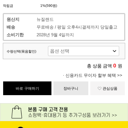
적립금
1%(590원)
원산지
뉴질랜드
배송
무료배송 / 평일 오후4시결제까지 당일출고
소비기한
2028년 9월 4일까지
수량선택(묶음할인)
0
총 상품 금액
원
· 신용카드 무이자 할부 혜택 >>
바로 구매하기
장바구니
관심상품