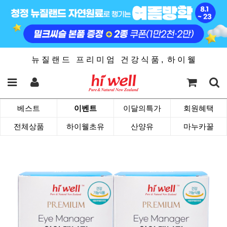
뉴 질 랜 드 프 리 미 엄 건 강 식 품 , 하 이 웰
베스트
이벤트
이달의특가
회원혜택
전체상품
하이웰초유
산양유
마누카꿀