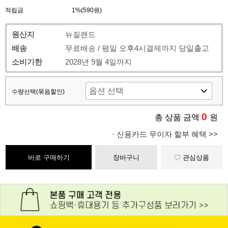
적립금
1%(590원)
원산지
뉴질랜드
배송
무료배송 / 평일 오후4시결제까지 당일출고
소비기한
2028년 9월 4일까지
수량선택(묶음할인)
0
총 상품 금액
원
· 신용카드 무이자 할부 혜택 >>
바로 구매하기
장바구니
관심상품