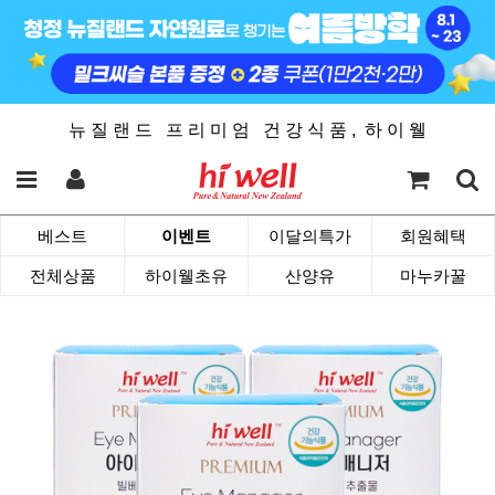
뉴 질 랜 드 프 리 미 엄 건 강 식 품 , 하 이 웰
베스트
이벤트
이달의특가
회원혜택
전체상품
하이웰초유
산양유
마누카꿀