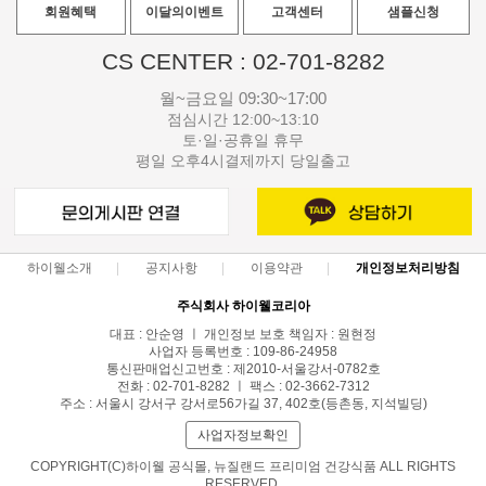
회원혜택
이달의이벤트
고객센터
샘플신청
CS CENTER : 02-701-8282
월~금요일 09:30~17:00
점심시간 12:00~13:10
토·일·공휴일 휴무
평일 오후4시결제까지 당일출고
하이웰소개
공지사항
이용약관
개인정보처리방침
주식회사 하이웰코리아
대표 : 안순영 ㅣ 개인정보 보호 책임자 : 원현정
사업자 등록번호 : 109-86-24958
통신판매업신고번호 : 제2010-서울강서-0782호
전화 : 02-701-8282 ㅣ 팩스 : 02-3662-7312
주소 : 서울시 강서구 강서로56가길 37, 402호(등촌동, 지석빌딩)
사업자정보확인
COPYRIGHT(C)하이웰 공식몰, 뉴질랜드 프리미엄 건강식품 ALL RIGHTS
RESERVED.