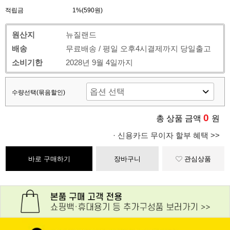
적립금
1%(590원)
원산지
뉴질랜드
배송
무료배송 / 평일 오후4시결제까지 당일출고
소비기한
2028년 9월 4일까지
수량선택(묶음할인)
0
총 상품 금액
원
· 신용카드 무이자 할부 혜택 >>
바로 구매하기
장바구니
관심상품