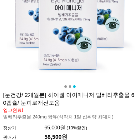
[눈건강/ 2개월분] 하이웰 아이매니저 빌베리추출물 6
0캡슐/ 눈피로개선도움
입고완료!
빌베리추출물 240mg 함유(식약처 1일 섭취량 최대치)
65,000원
정상가
(
10
%할인)
58,500원
판매가