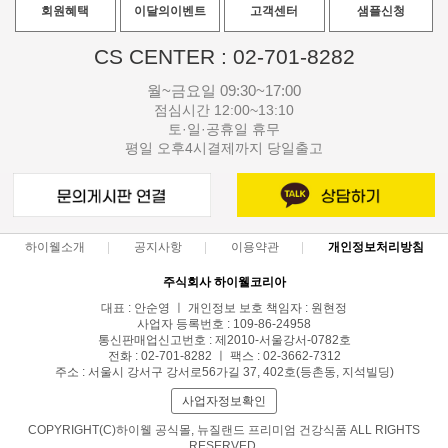
회원혜택
이달의이벤트
고객센터
샘플신청
CS CENTER : 02-701-8282
월~금요일 09:30~17:00
점심시간 12:00~13:10
토·일·공휴일 휴무
평일 오후4시결제까지 당일출고
하이웰소개
공지사항
이용약관
개인정보처리방침
주식회사 하이웰코리아
대표 : 안순영 ㅣ 개인정보 보호 책임자 : 원현정
사업자 등록번호 : 109-86-24958
통신판매업신고번호 : 제2010-서울강서-0782호
전화 : 02-701-8282 ㅣ 팩스 : 02-3662-7312
주소 : 서울시 강서구 강서로56가길 37, 402호(등촌동, 지석빌딩)
사업자정보확인
COPYRIGHT(C)하이웰 공식몰, 뉴질랜드 프리미엄 건강식품 ALL RIGHTS
RESERVED.