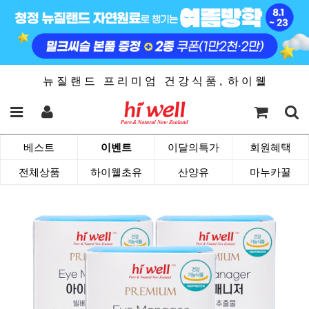
뉴 질 랜 드 프 리 미 엄 건 강 식 품 , 하 이 웰
베스트
이벤트
이달의특가
회원혜택
전체상품
하이웰초유
산양유
마누카꿀