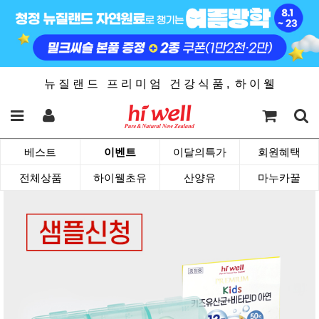
뉴 질 랜 드 프 리 미 엄 건 강 식 품 , 하 이 웰
베스트
이벤트
이달의특가
회원혜택
전체상품
하이웰초유
산양유
마누카꿀