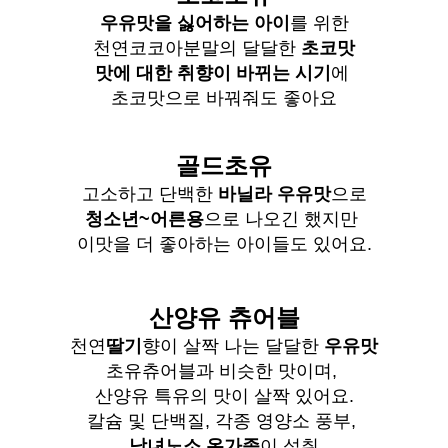
우유맛을 싫어하는 아이
를 위한
천연코코아분말의 달달한
초코맛
맛에 대한 취향이 바뀌는 시기
에
초코맛으로 바꿔줘도 좋아요
골드초유
고소하고 단백한
바닐라 우유맛
으로
청소년~어른용
으로 나오긴 했지만
이맛을 더 좋아하는 아이들도 있어요.
산양유 츄어블
천연
딸기
향이 살짝 나는 달달한
우유맛
초유츄어블과 비슷한 맛이며,
산양유 특유의 맛이 살짝 있어요.
칼슘 및 단백질, 각종 영양소 풍부,
남녀노소 온가족
이 섭취