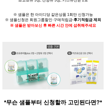
초코초유 3정, 산양유 3정,
키즈유산균 2포
※ 샘플은 한 아이디당 같은상품 1회만 신청가능
※ 샘플신청은
회원그룹할인·구매적립금
·
후기적립금 제외
※ 샘플은 받아보신 후 빠른 시간 안에 섭취해주세요
*무슨 샘플부터 신청할까 고민된다면?
*