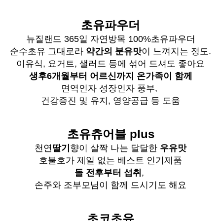
초유파우더
뉴질랜드 365일 자연방목 100%초유파우더
순수초유 그대로라
약간의 분유맛
이 느껴지는 정도.
이유식, 요거트, 샐러드 등에 섞어 드셔도 좋아요
생후6개월부터 어르신까지 온가족이 함께
면역인자 성장인자 풍부,
건강증진 및 유지, 영양공급 등 도움
초유츄어블 plus
천연
딸기
향이 살짝 나는 달달한
우유맛
호불호가 제일 없는 베스트 인기제품
돌 전후부터 섭취
,
손주와 조부모님이 함께 드시기도 해요
초코초유