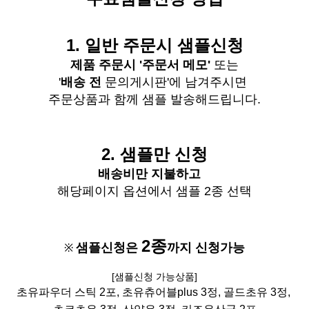
1.
일반
주문시
샘플신청
제품 주문시 '주문서 메모'
또는
'
배송 전
문의게시판'에 남겨주시면
주문상품과 함께 샘플 발송해드립니다
.
2. 샘플만 신청
배송비
만 지불하고
해당페이지 옵션에서 샘플 2종 선택
2종
샘플신청은
까지 신청가능
※
[
샘플신청 가능상품]
초유파우더 스틱 2포, 초유츄어블plus 3정,
골드초유 3정,