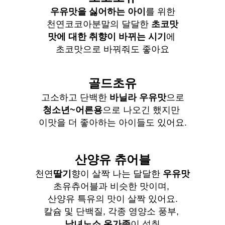
우유맛을 싫어하는 아이
를 위한
천연코코아분말의 달달한
초코맛
맛에 대한 취향이 바뀌는 시기
에
초코맛으로 바꿔줘도 좋아요
골드초유
고소하고 단백한
바닐라 우유맛
으로
청소년~어른용
으로 나오긴 했지만
이맛을 더 좋아하는 아이들도 있어요.
산양유 츄어블
천연
딸기
향이 살짝 나는 달달한
우유맛
초유츄어블과 비슷한 맛이며,
산양유 특유의 맛이 살짝 있어요.
칼슘 및 단백질, 각종 영양소 풍부,
남녀노소 온가족
이 섭취