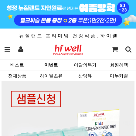
뉴 질 랜 드 프 리 미 엄 건 강 식 품 , 하 이 웰
베스트
이벤트
이달의특가
회원혜택
전체상품
하이웰초유
산양유
마누카꿀