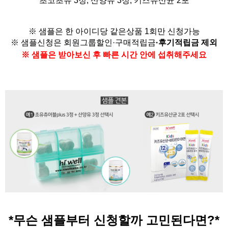
초코초유 3정, 산양유 3정,
키즈유산균 2포
※ 샘플은 한 아이디당 같은상품 1회만 신청가능
※ 샘플신청은
회원그룹할인·구매적립금
·
후기적립금 제외
※ 샘플은 받아보신 후 빠른 시간 안에 섭취해주세요
*무슨 샘플부터 신청할까 고민된다면?
*