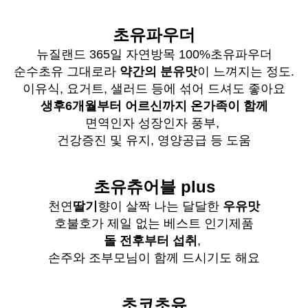
초유파우더
뉴질랜드 365일 자연방목 100%초유파우더
순수초유 그대로라
약간의 분유맛
이 느껴지는 정도.
이유식, 요거트, 샐러드 등에 섞어 드셔도 좋아요
생후6개월부터 어르신까지 온가족이 함께
면역인자 성장인자 풍부,
건강증진 및 유지, 영양공급 등 도움
초유츄어블 plus
천연
딸기
향이 살짝 나는 달달한
우유맛
호불호가 제일 없는 베스트 인기제품
돌 전후부터 섭취
,
손주와 조부모님이 함께 드시기도 해요
초코초유