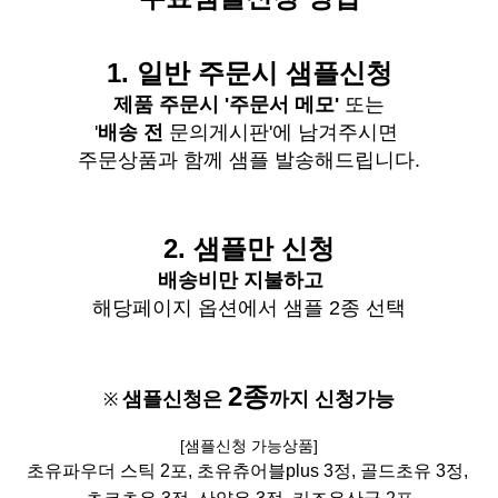
1.
일반
주문시
샘플신청
제품 주문시 '주문서 메모'
또는
'
배송 전
문의게시판'에 남겨주시면
주문상품과 함께 샘플 발송해드립니다
.
2. 샘플만 신청
배송비
만 지불하고
해당페이지 옵션에서 샘플 2종 선택
2종
샘플신청은
까지 신청가능
※
[
샘플신청 가능상품]
초유파우더 스틱 2포, 초유츄어블plus 3정,
골드초유 3정,