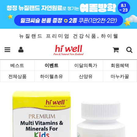
뉴 질 랜 드 프 리 미 엄 건 강 식 품 , 하 이 웰
베스트
이벤트
이달의특가
회원혜택
전체상품
하이웰초유
산양유
마누카꿀