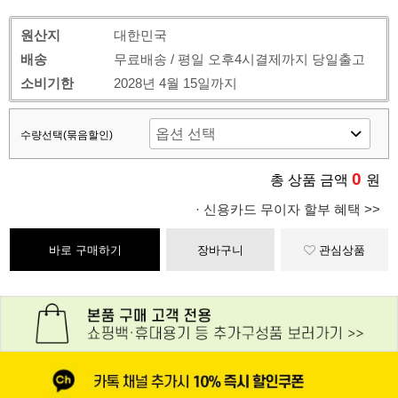
원산지
대한민국
배송
무료배송 / 평일 오후4시결제까지 당일출고
소비기한
2028년 4월 15일까지
수량선택(묶음할인)
0
총 상품 금액
원
· 신용카드 무이자 할부 혜택 >>
바로 구매하기
장바구니
관심상품