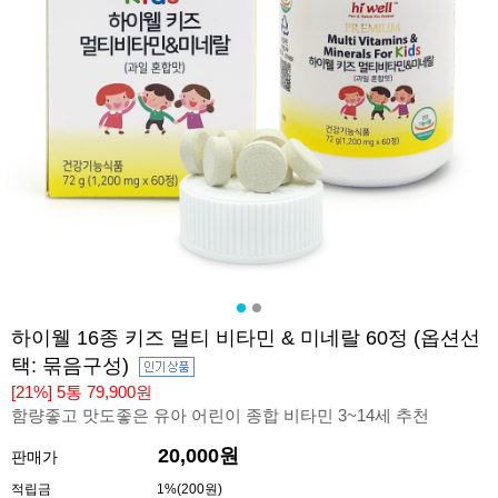
하이웰 16종 키즈 멀티 비타민 & 미네랄 60정 (옵션선
택: 묶음구성)
[21%] 5통 79,900원
함량좋고 맛도좋은 유아 어린이 종합 비타민 3~14세 추천
20,000원
판매가
적립금
1%(200원)