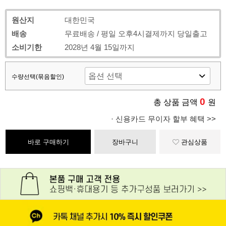
원산지
대한민국
배송
무료배송 / 평일 오후4시결제까지 당일출고
소비기한
2028년 4월 15일까지
수량선택(묶음할인)
0
총 상품 금액
원
· 신용카드 무이자 할부 혜택 >>
바로 구매하기
장바구니
관심상품