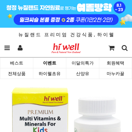
뉴 질 랜 드 프 리 미 엄 건 강 식 품 , 하 이 웰
베스트
이벤트
이달의특가
회원혜택
전체상품
하이웰초유
산양유
마누카꿀