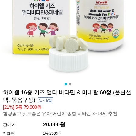
하이웰 16종 키즈 멀티 비타민 & 미네랄 60정 (옵션선
택: 묶음구성)
[21%] 5통 79,900원
함량좋고 맛도좋은 유아 어린이 종합 비타민 3~14세 추천
20,000원
판매가
적립금
1%(200원)