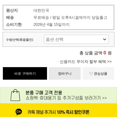
원산지
대한민국
배송
무료배송 / 평일 오후4시결제까지 당일출고
소비기한
2028년 4월 15일까지
수량선택(묶음할인)
0
총 상품 금액
원
· 신용카드 무이자 할부 혜택 >>
바로 구매하기
장바구니
관심상품