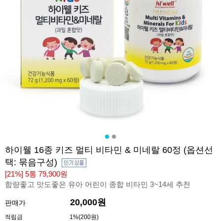
하이웰 16종 키즈 멀티 비타민 & 미네랄 60정 (옵션선
택: 묶음구성)
[21%] 5통 79,900원
함량좋고 맛도좋은 유아 어린이 종합 비타민 3~14세 추천
20,000원
판매가
적립금
1%(200원)