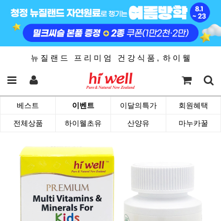
뉴 질 랜 드 프 리 미 엄 건 강 식 품 , 하 이 웰
베스트
이벤트
이달의특가
회원혜택
전체상품
하이웰초유
산양유
마누카꿀