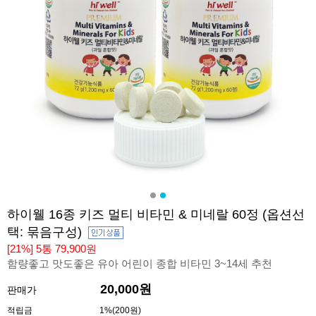
하이웰 16종 키즈 멀티 비타민 & 미네랄 60정 (옵션선
택: 묶음구성)
[21%] 5통 79,900원
함량좋고 맛도좋은 유아 어린이 종합 비타민 3~14세 추천
20,000원
판매가
적립금
1%(200원)