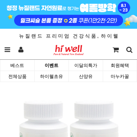
뉴 질 랜 드 프 리 미 엄 건 강 식 품 , 하 이 웰
베스트
이벤트
이달의특가
회원혜택
전체상품
하이웰초유
산양유
마누카꿀