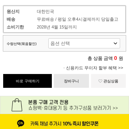
원산지
대한민국
배송
무료배송 / 평일 오후4시결제까지 당일출고
소비기한
2028년 4월 15일까지
수량선택(묶음할인)
0
총 상품 금액
원
· 신용카드 무이자 할부 혜택 >>
바로 구매하기
장바구니
관심상품