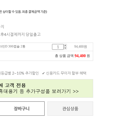
은 상이할 수 있음. 최종 결제금액 기준)
까지
 오후4시결제까지 당일출고
타민D 300캡슐 2통
94,400
원
94,400
총 상품 금액
원
원등급별 2~10% 추가할인
✔ 신용카드 무이자 할부 혜택
장바구니
관심상품