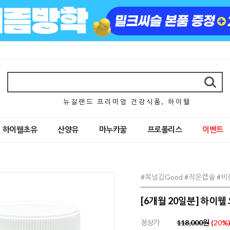
뉴 질 랜 드 프 리 미 엄 건 강 식 품 , 하 이 웰
하이웰초유
산양유
마누카꿀
프로폴리스
이벤트
#목넘김Good #작은캡슐 #
[6개월 20일분] 하이웰
정상가
118,000원
(
20
%