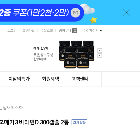
로그인
회원가입
주문조회
장바구니
0
마이페이지
이달의특가
회원혜택
고객센터
비린냄새최소화
 오메가3 비타민D 300캡슐 2통
)