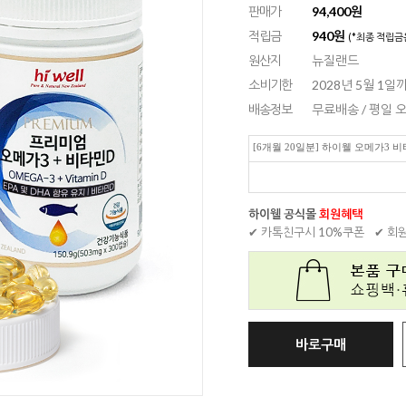
판매가
94,400원
적립금
940원
(*최종 적립금
원산지
뉴질랜드
소비기한
2028년 5월 1일
배송정보
무료배송 / 평일
[6개월 20일분] 하이웰 오메가3 비
하이웰 공식몰
회원혜택
✔ 카톡친구시 10%쿠폰
✔ 회
바로구매