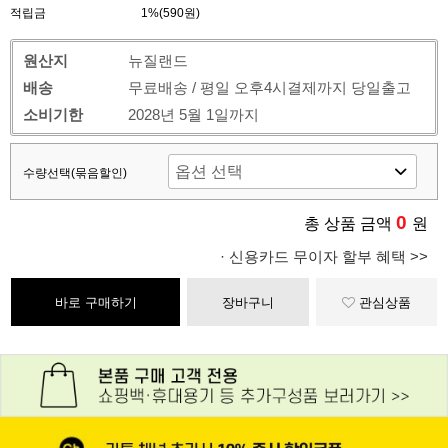
적립금
1%(590원)
원산지
뉴질랜드
배송
무료배송 / 평일 오후4시결제까지 당일출고
소비기한
2028년 5월 1일까지
수량선택(묶음할인)
0
총 상품 금액
원
· 신용카드 무이자 할부 혜택 >>
바로 구매하기
장바구니
관심상품