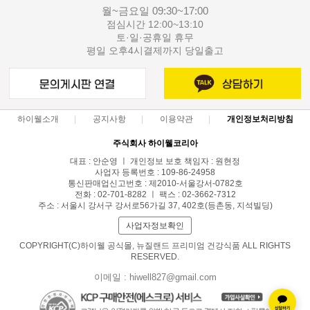
월~금요일 09:30~17:00
점심시간 12:00~13:10
토·일·공휴일 휴무
평일 오후4시결제까지 당일출고
하이웰소개
공지사항
이용약관
개인정보처리방침
주식회사 하이웰코리아
대표 : 안순영 ㅣ 개인정보 보호 책임자 : 원현정
사업자 등록번호 : 109-86-24958
통신판매업신고번호 : 제2010-서울강서-0782호
전화 : 02-701-8282 ㅣ 팩스 : 02-3662-7312
주소 : 서울시 강서구 강서로56가길 37, 402호(등촌동, 지석빌딩)
사업자정보확인
COPYRIGHT(C)하이웰 공식몰, 뉴질랜드 프리미엄 건강식품 ALL RIGHTS
RESERVED.
이메일 : hiwell827@gmail.com