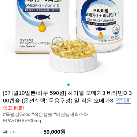
[3개월10일분/하루 590원] 하이웰 오메가3 비타민D 3
00캡슐 (옵션선택: 묶음구성) 알 작은 오메가3
입고 완료!
#목넘김Good #작은캡슐 #비린냄새최소화
EPA+DHA=900mg
59,000원
판매가