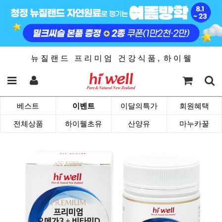
뉴 질 랜 드 프 리 미 엄 건 강 식 품 , 하 이 웰
베스트
이벤트
이달의특가
회원혜택
전체상품
하이웰초유
산양유
마누카꿀