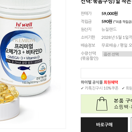
선택: 묶음구성) 알 작
판매가
59,000원
적립금
590원
(*최종 적립금
원산지
뉴질랜드
소비기한
2028년 5월 1일
배송정보
무료배송 / 평일
수량선택
(묶음할인)
하이웰 공식몰
회원혜택
✔ 카톡친구시 10%쿠폰
✔ 회
바로구매