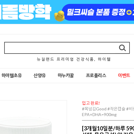
뉴 질 랜 드 프 리 미 엄 건 강 식 품 , 하 이 웰
하이웰초유
산양유
마누카꿀
프로폴리스
이벤트
입고 완료!
#목넘김Good #작은캡슐 #
EPA+DHA=900mg
[3개월10일분/하루 59