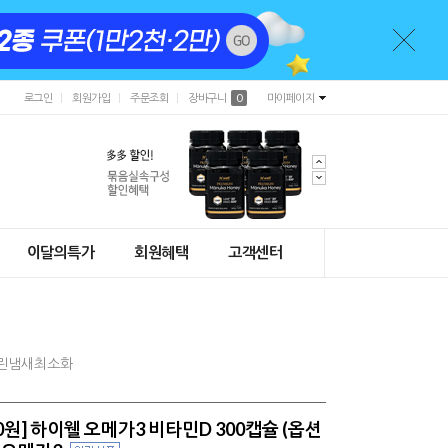
로그인
회원가입
주문조회
장바구니
0
마이페이지
이달의특가
회원혜택
고객센터
비린냄새최소화
0원] 하이웰 오메가3 비타민D 300캡슐 (옵션