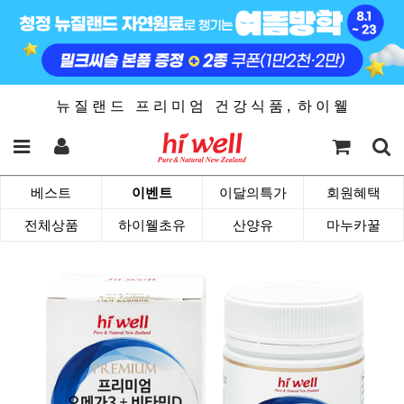
뉴 질 랜 드 프 리 미 엄 건 강 식 품 , 하 이 웰
베스트
이벤트
이달의특가
회원혜택
전체상품
하이웰초유
산양유
마누카꿀