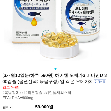
[3개월10일분/하루 590원] 하이웰 오메가3 비타민D 3
00캡슐 (옵션선택: 묶음구성) 알 작은 오메가3
입고 완료!
#목넘김Good #작은캡슐 #비린냄새최소화
EPA+DHA=900mg
59,000원
판매가