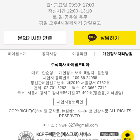
월~금요일 09:30~17:00
점심시간 12:00~13:10
토·일·공휴일 휴무
평일 오후4시결제까지 당일출고
하이웰소개
공지사항
이용약관
개인정보처리방침
주식회사 하이웰코리아
대표 : 안순영 ㅣ 개인정보 보호 책임자 : 원현정
사업자 등록번호 : 109-86-24958
통신판매업신고번호 : 제2010-서울강서-0782호
전화 : 02-701-8282 ㅣ 팩스 : 02-3662-7312
주소 : 서울시 강서구 강서로56가길 37, 402호(등촌동, 지석빌딩)
사업자정보확인
COPYRIGHT(C)하이웰 공식몰, 뉴질랜드 프리미엄 건강식품 ALL RIGHTS
RESERVED.
이메일 : hiwell827@gmail.com