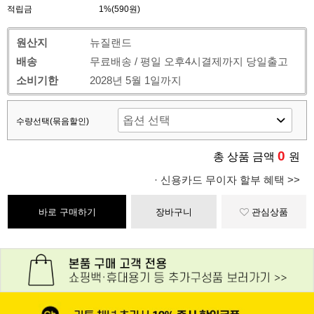
적립금
1%(590원)
원산지
뉴질랜드
배송
무료배송 / 평일 오후4시결제까지 당일출고
소비기한
2028년 5월 1일까지
수량선택(묶음할인)
0
총 상품 금액
원
· 신용카드 무이자 할부 혜택 >>
바로 구매하기
장바구니
관심상품