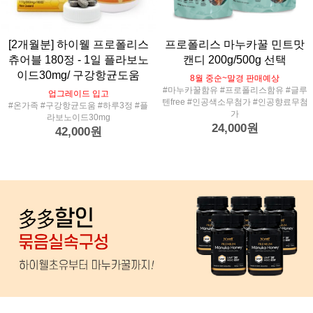
[2개월분] 하이웰 프로폴리스
프로폴리스 마누카꿀 민트맛
츄어블 180정 - 1일 플라보노
캔디 200g/500g 선택
이드30mg/ 구강항균도움
8월 중순~말경 판매예상
#마누카꿀함유 #프로폴리스함유 #글루
업그레이드 입고
텐free #인공색소무첨가 #인공향료무첨
#온가족 #구강항균도움 #하루3정 #플
가
라보노이드30mg
24,000원
42,000원