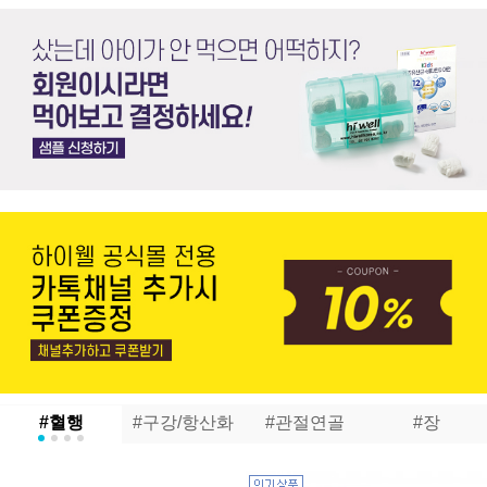
#혈행
#구강/항산화
#관절연골
#장