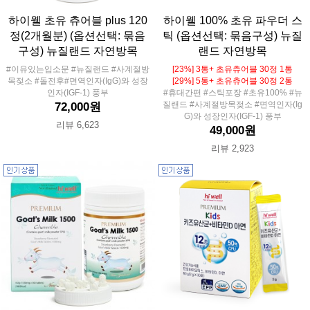
하이웰 초유 츄어블 plus 120
하이웰 100% 초유 파우더 스
정(2개월분) (옵션선택: 묶음
틱 (옵션선택: 묶음구성) 뉴질
구성) 뉴질랜드 자연방목
랜드 자연방목
#이유있는입소문 #뉴질랜드 #사계절방
[23%] 3통+ 초유츄어블 30정 1통
목젖소 #돌전후#면역인자(IgG)와 성장
[29%] 5통+ 초유츄어블 30정 2통
인자(IGF-1) 풍부
#휴대간편 #스틱포장 #초유100% #뉴
질랜드 #사계절방목젖소 #면역인자(Ig
72,000원
G)와 성장인자(IGF-1) 풍부
리뷰 6,623
49,000원
리뷰 2,923