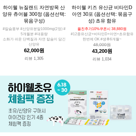
하이웰 뉴질랜드 자연방목 산
하이웰 키즈 유산균 비타민D
양유 츄어블 300정 (옵션선택:
아연 30포 (옵션선택: 묶음구
묶음구성)
성) 초유 함유
#칼슘풍부 #산양유분말1000mg(2정) #
플친추가10%쿠폰시 38,880원
5개월분 #대용량
#12종유산균+비타민D+아연+초유함유
소화가 쉬운 단백질과 자연 칼슘이 담긴
한번에 OK #생후6개월~
산양유
48,000원
62,000원
43,200원
리뷰 1,305
리뷰 1,034