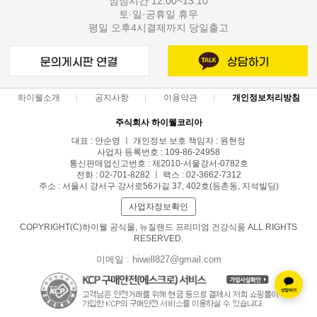
점심시간 12:00~13:10
토·일·공휴일 휴무
평일 오후4시결제까지 당일출고
하이웰소개
공지사항
이용약관
개인정보처리방침
주식회사 하이웰코리아
대표 : 안순영 ㅣ 개인정보 보호 책임자 : 원현정
사업자 등록번호 : 109-86-24958
통신판매업신고번호 : 제2010-서울강서-0782호
전화 : 02-701-8282 ㅣ 팩스 : 02-3662-7312
주소 : 서울시 강서구 강서로56가길 37, 402호(등촌동, 지석빌딩)
사업자정보확인
COPYRIGHT(C)하이웰 공식몰, 뉴질랜드 프리미엄 건강식품 ALL RIGHTS
RESERVED.
이메일 : hiwell827@gmail.com