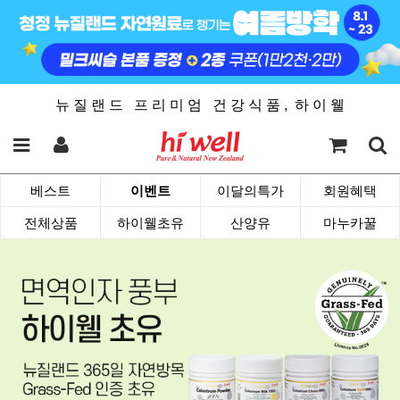
뉴 질 랜 드 프 리 미 엄 건 강 식 품 , 하 이 웰
베스트
이벤트
이달의특가
회원혜택
전체상품
하이웰초유
산양유
마누카꿀