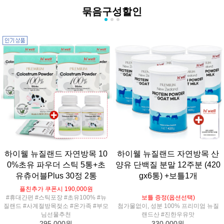
묶음구성할인
하이웰 뉴질랜드 자연방목 10
하이웰 뉴질랜드 자연방목 산
0%초유 파우더 스틱 5통+초
양유 단백질 분말 12주분 (420
유츄어블Plus 30정 2통
gx6통) +보틀1개
플친추가 쿠폰시 190,000원
#휴대간편 #스틱포장 #초유100% #뉴
보틀 증정(옵션선택)
질랜드 #사계절방목젖소 #온가족 #부모
첨가물없이, 성분 100% 프리미엄 뉴질
님선물추천
랜드산 #진한우유맛
295,000원
330,000원