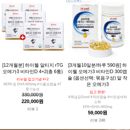
[12개월분] 하이웰 알티지 rTG
[3개월10일분/하루 590원] 하
오메가3 비타민D 4+2(총 6통)
이웰 오메가3 비타민D 300캡
슐 (옵션선택: 묶음구성) 알 작
리뉴얼 입고기념 4+2
은 오메가3
#EPA 및 DHA 900mg #식물성캡슐 #7
중기능성
입고 완료!
330,000원
#목넘김Good #작은캡슐 #비린냄새최
220,000원
소화
EPA+DHA=900mg
리뷰 1
59,000원
리뷰 248