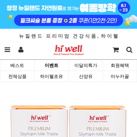
뉴 질 랜 드 프 리 미 엄 건 강 식 품 , 하 이 웰
베스트
이벤트
이달의특가
회원혜택
전체상품
하이웰초유
산양유
마누카꿀