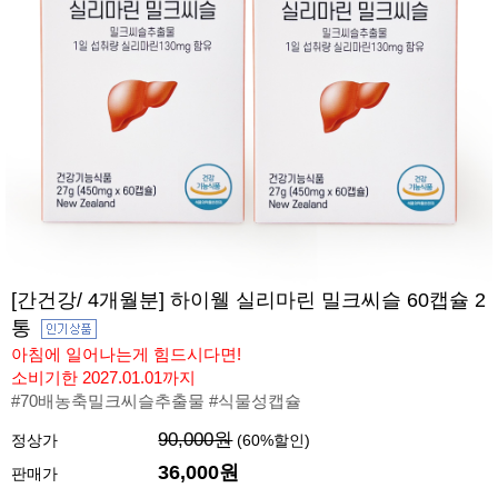
[간건강/ 4개월분] 하이웰 실리마린 밀크씨슬 60캡슐 2
통
아침에 일어나는게 힘드시다면!
소비기한 2027.01.01까지
#70배농축밀크씨슬추출물 #식물성캡슐
90,000원
정상가
(
60
%할인)
36,000원
판매가