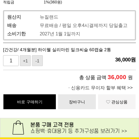
적립금
1%(360원)
원산지
뉴질랜드
배송
무료배송 / 평일 오후4시결제까지 당일출고
소비기한
2027년 1월 1일까지
[간건강/ 4개월분] 하이웰 실리마린 밀크씨슬 60캡슐 2통
36,000
원
+1
-1
36,000
총 상품 금액
원
· 신용카드 무이자 할부 혜택 >>
바로 구매하기
장바구니
관심상품