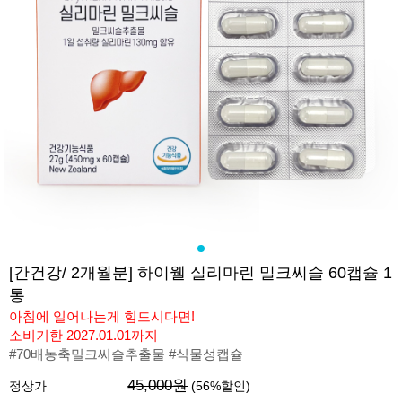
[간건강/ 2개월분] 하이웰 실리마린 밀크씨슬 60캡슐 1
통
아침에 일어나는게 힘드시다면!
소비기한 2027.01.01까지
#70배농축밀크씨슬추출물 #식물성캡슐
45,000원
정상가
(
56
%할인)