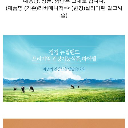
내용량, 성분, 함량은 그대로 입니다.
(제품명
(기존)
리버매니저=> (변경)실리마린 밀크씨
슬)