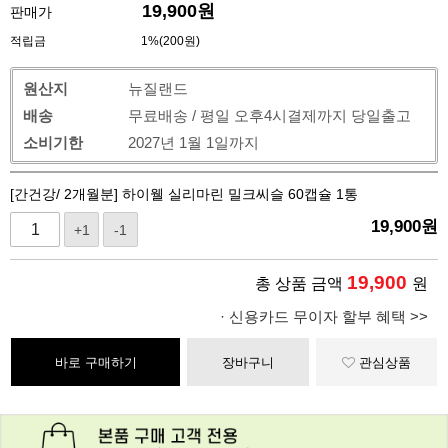
19,900
원
판매가
적립금
1%(200원)
원산지
뉴질랜드
배송
무료배송 / 평일 오후4시결제까지 당일출고
소비기한
2027년 1월 1일까지
[간건강/ 2개월분] 하이웰 실리마린 밀크씨슬 60캡슐 1통
19,900
원
+1
-1
19,900
총 상품 금액
원
· 신용카드 무이자 할부 혜택 >>
바로 구매하기
장바구니
관심상품