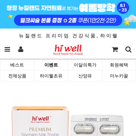
뉴 질 랜 드 프 리 미 엄 건 강 식 품 , 하 이 웰
베스트
이벤트
이달의특가
회원혜택
전체상품
하이웰초유
산양유
마누카꿀