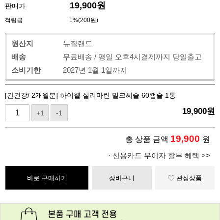
19,900
원
판매가
적립금
1%(200원)
원산지
뉴질랜드
배송
무료배송 / 평일 오후4시결제까지 당일출고
소비기한
2027년 1월 1일까지
[간건강/ 2개월분] 하이웰 실리마린 밀크씨슬 60캡슐 1통
19,900
원
+1
-1
19,900
총 상품 금액
원
· 신용카드 무이자 할부 혜택 >>
바로 구매하기
장바구니
관심상품