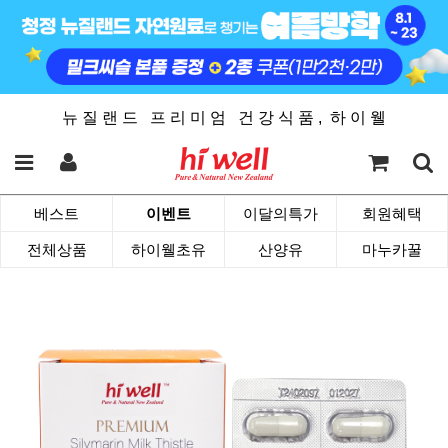
뉴 질 랜 드 프 리 미 엄 건 강 식 품 , 하 이 웰
베스트
이벤트
이달의특가
회원혜택
전체상품
하이웰초유
산양유
마누카꿀