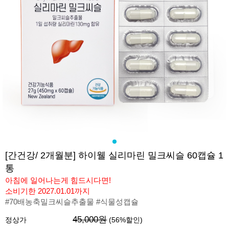
[간건강/ 2개월분] 하이웰 실리마린 밀크씨슬 60캡슐 1
통
아침에 일어나는게 힘드시다면!
소비기한 2027.01.01까지
#70배농축밀크씨슬추출물 #식물성캡슐
45,000원
정상가
(
56
%할인)