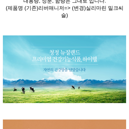
내용량, 성분, 함량은 그대로 입니다.
(제품명
(기존)
리버매니저=> (변경)실리마린 밀크씨
슬)