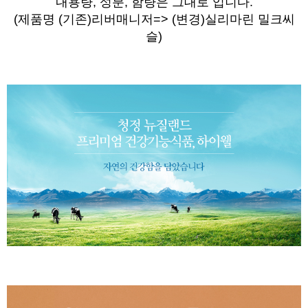
내용량, 성분, 함량은 그대로 입니다.
(제품명
(기존)
리버매니저=> (변경)실리마린 밀크씨
슬)