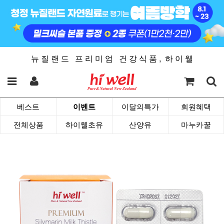
뉴 질 랜 드 프 리 미 엄 건 강 식 품 , 하 이 웰
베스트
이벤트
이달의특가
회원혜택
전체상품
하이웰초유
산양유
마누카꿀