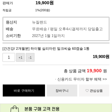
19,900
원
판매가
적립금
1%(200원)
원산지
뉴질랜드
배송
무료배송 / 평일 오후4시결제까지 당일출고
소비기한
2027년 1월 1일까지
[간건강/ 2개월분] 하이웰 실리마린 밀크씨슬 60캡슐 1통
19,900
원
+1
-1
19,900
총 상품 금액
원
· 신용카드 무이자 할부 혜택 >>
바로 구매하기
장바구니
관심상품