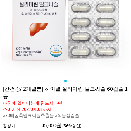
[간건강/ 2개월분] 하이웰 실리마린 밀크씨슬 60캡슐 1
통
아침에 일어나는게 힘드시다면!
소비기한 2027.01.01까지
#70배농축밀크씨슬추출물 #식물성캡슐
45,000원
정상가
(
56
%할인)