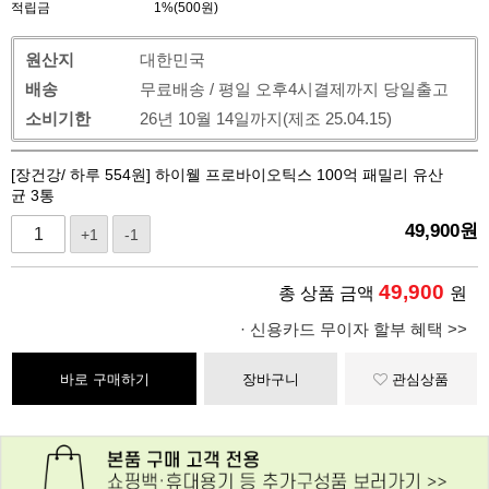
적립금
1%(500원)
원산지
대한민국
배송
무료배송 / 평일 오후4시결제까지 당일출고
소비기한
26년 10월 14일까지(제조 25.04.15)
[장건강/ 하루 554원] 하이웰 프로바이오틱스 100억 패밀리 유산
균 3통
49,900
원
+1
-1
49,900
총 상품 금액
원
· 신용카드 무이자 할부 혜택 >>
바로 구매하기
장바구니
관심상품