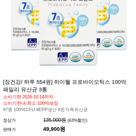
[장건강/ 하루 554원] 하이웰 프로바이오틱스 100억
패밀리 유산균 3통
소비기한 2026.10.14까지
소비기한내 최소 100억보장
#7종 100억CFU #EPP생산 #온가족유산균
135,000원
정상가
(
63
%할인)
49,900
원
판매가