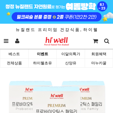
뉴 질 랜 드 프 리 미 엄 건 강 식 품 , 하 이 웰
베스트
이벤트
이달의특가
회원혜택
전체상품
하이웰초유
산양유
마누카꿀