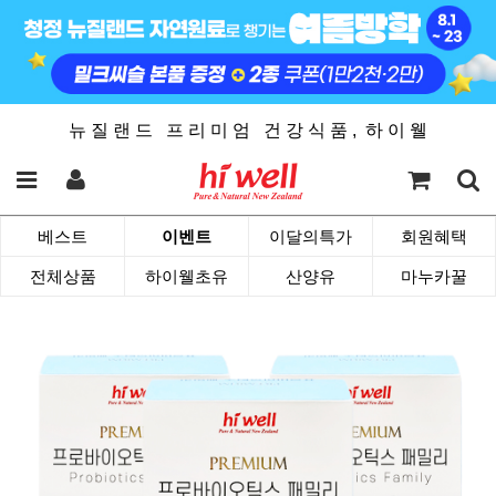
뉴 질 랜 드 프 리 미 엄 건 강 식 품 , 하 이 웰
베스트
이벤트
이달의특가
회원혜택
전체상품
하이웰초유
산양유
마누카꿀