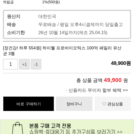
적립금
1%(500원)
원산지
대한민국
배송
무료배송 / 평일 오후4시결제까지 당일출고
소비기한
26년 10월 14일까지(제조 25.04.15)
[장건강/ 하루 554원] 하이웰 프로바이오틱스 100억 패밀리 유산
균 3통
49,900
원
+1
-1
49,900
총 상품 금액
원
· 신용카드 무이자 할부 혜택 >>
바로 구매하기
장바구니
관심상품