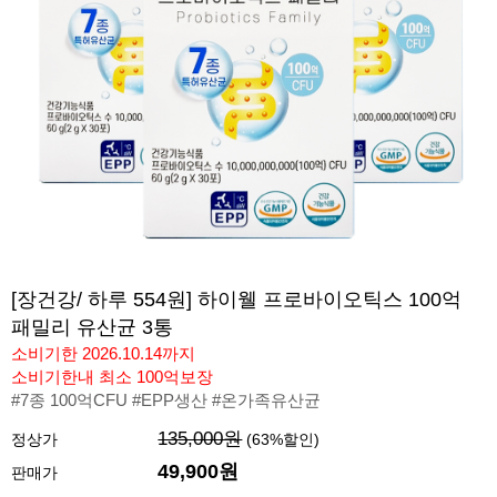
[장건강/ 하루 554원] 하이웰 프로바이오틱스 100억
패밀리 유산균 3통
소비기한 2026.10.14까지
소비기한내 최소 100억보장
#7종 100억CFU #EPP생산 #온가족유산균
135,000원
정상가
(
63
%할인)
49,900
원
판매가