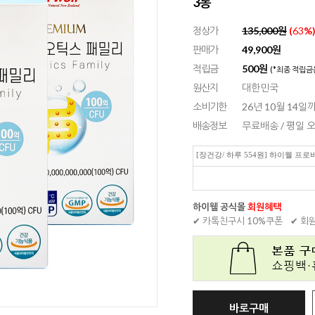
3통
정상가
135,000원
(
63
%
판매가
49,900
원
적립금
500원
(*최종 적립금
원산지
대한민국
소비기한
26년 10월 14일까
배송정보
무료배송 / 평일
[장건강/ 하루 554원] 하이웰 프
하이웰 공식몰
회원혜택
✔ 카톡친구시 10%쿠폰
✔ 회
바로구매