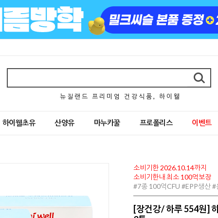
뉴 질 랜 드 프 리 미 엄 건 강 식 품 , 하 이 웰
하이웰초유
산양유
마누카꿀
프로폴리스
이벤트
소비기한 2026.10.14까지
소비기한내 최소 100억보장
#7종 100억CFU #EPP생산
[장건강/ 하루 554원