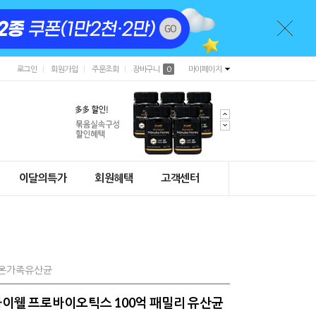
로그인
회원가입
주문조회
장바구니
0
마이페이지
이달의특가
회원혜택
고객센터
 #온가족유산균
] 하이웰 프로바이오틱스 100억 패밀리 유산균