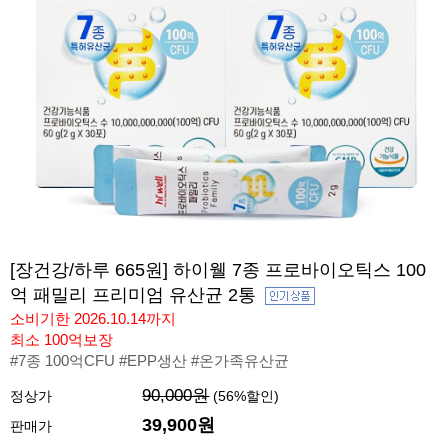
[장건강/하루 665원] 하이웰 7종 프로바이오틱스 100
억 패밀리 프리미엄 유산균 2통
소비기한 2026.10.14까지
최소 100억보장
#7종 100억CFU #EPP생산 #온가족유산균
90,000원
정상가
(
56
%할인)
39,900
원
판매가