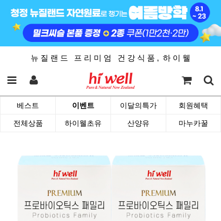
뉴 질 랜 드 프 리 미 엄 건 강 식 품 , 하 이 웰
베스트
이벤트
이달의특가
회원혜택
전체상품
하이웰초유
산양유
마누카꿀