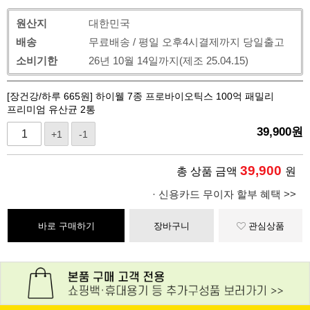
원산지
대한민국
배송
무료배송 / 평일 오후4시결제까지 당일출고
소비기한
26년 10월 14일까지(제조 25.04.15)
[장건강/하루 665원] 하이웰 7종 프로바이오틱스 100억 패밀리
프리미엄 유산균 2통
39,900
원
+1
-1
39,900
총 상품 금액
원
· 신용카드 무이자 할부 혜택 >>
바로 구매하기
장바구니
관심상품