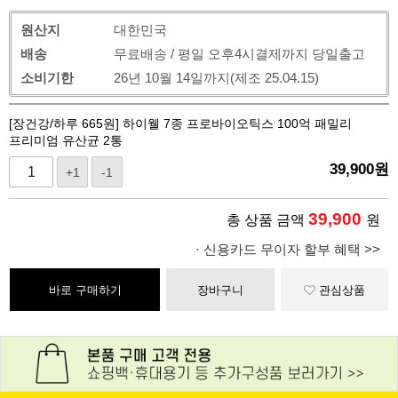
원산지
대한민국
배송
무료배송 / 평일 오후4시결제까지 당일출고
소비기한
26년 10월 14일까지(제조 25.04.15)
[장건강/하루 665원] 하이웰 7종 프로바이오틱스 100억 패밀리
프리미엄 유산균 2통
39,900
원
+1
-1
39,900
총 상품 금액
원
· 신용카드 무이자 할부 혜택 >>
바로 구매하기
장바구니
관심상품