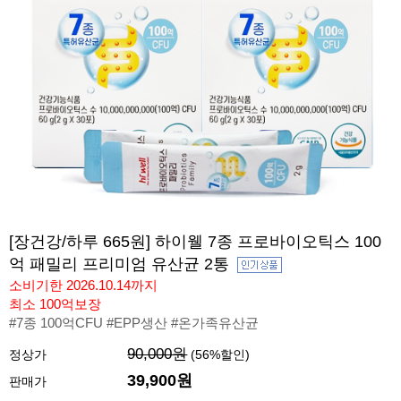
[장건강/하루 665원] 하이웰 7종 프로바이오틱스 100
억 패밀리 프리미엄 유산균 2통
소비기한 2026.10.14까지
최소 100억보장
#7종 100억CFU #EPP생산 #온가족유산균
90,000원
정상가
(
56
%할인)
39,900
원
판매가