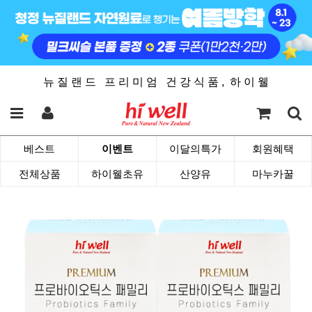
뉴 질 랜 드 프 리 미 엄 건 강 식 품 , 하 이 웰
베스트
이벤트
이달의특가
회원혜택
전체상품
하이웰초유
산양유
마누카꿀