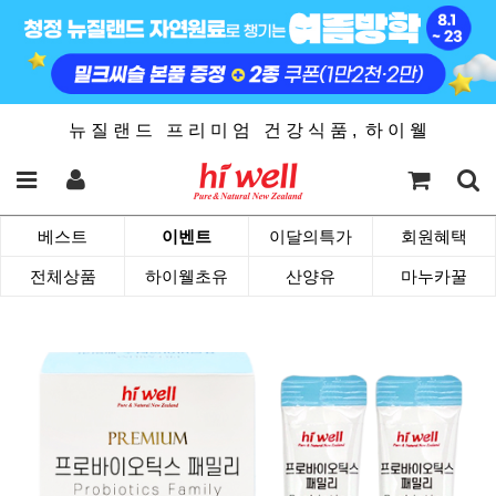
뉴 질 랜 드 프 리 미 엄 건 강 식 품 , 하 이 웰
베스트
이벤트
이달의특가
회원혜택
전체상품
하이웰초유
산양유
마누카꿀