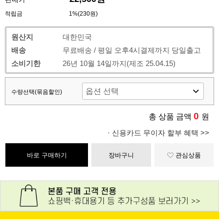
적립금
1%(230원)
원산지
대한민국
배송
무료배송 / 평일 오후4시결제까지 당일출고
소비기한
26년 10월 14일까지(제조 25.04.15)
수량선택(묶음할인)
0
총 상품 금액
원
· 신용카드 무이자 할부 혜택 >>
바로 구매하기
장바구니
관심상품