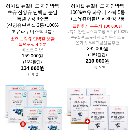
하이웰 뉴질랜드 자연방목
하이웰 뉴질랜드 자연방목
초유 산양유 단백질 분말
100%초유 파우더 스틱 5통
특별구성 4주분
+초유츄어블Plus 30정 2통
(산양유단백질 2통+100%
플친추가 쿠폰시 190,000원
초유파우더스틱 1통)
#휴대간편 #스틱포장 #초유100%
#뉴질랜드 #사계절방목젖소 #
초유 산양유 단백질 분말
온가족 #부모님선물추천
특별구성 4주분
295,000원
베스트궁합!
(29%할인)
159,000원
210,000원
(16%할인)
리뷰 520
134,000원
리뷰 2