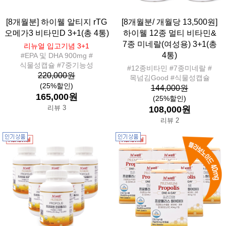
[8개월분] 하이웰 알티지 rTG
[8개월분/ 개월당 13,500원]
오메가3 비타민D 3+1(총 4통)
하이웰 12종 멀티 비타민&
7종 미네랄(여성용) 3+1(총
리뉴얼 입고기념 3+1
4통)
#EPA 및 DHA 900mg #
식물성캡슐 #7중기능성
#12종비타민 #7종미네랄 #
220,000원
목넘김Good #식물성캡슐
(25%할인)
144,000원
165,000원
(25%할인)
리뷰 3
108,000원
리뷰 2