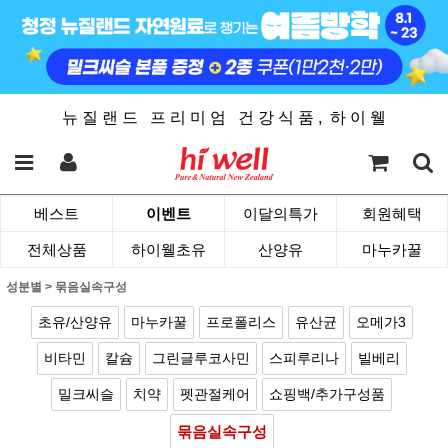
뉴 질 랜 드 프 리 미 엄 건 강 식 품 , 하 이 웰
베스트
이벤트
이달의특가
회원혜택
전체상품
하이웰초유
산양유
마누카꿀
성분별
>
묶음실속구성
초유/산양유
마누카꿀
프로폴리스
유산균
오메가3
비타민
칼슘
그린글루코사민
스피루리나
빌베리
밀크씨슬
치약
펫관절케어
쇼핑백/추가구성품
묶음실속구성