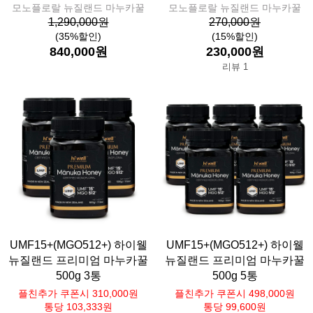
모노플로랄 뉴질랜드 마누카꿀
모노플로랄 뉴질랜드 마누카꿀
1,290,000원
270,000원
(35%할인)
(15%할인)
840,000원
230,000원
리뷰 1
UMF15+(MGO512+) 하이웰
UMF15+(MGO512+) 하이웰
뉴질랜드 프리미엄 마누카꿀
뉴질랜드 프리미엄 마누카꿀
500g 3통
500g 5통
플친추가 쿠폰시 310,000원
플친추가 쿠폰시 498,000원
통당 103,333원
통당 99,600원