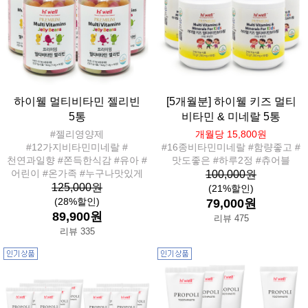
하이웰 멀티비타민 젤리빈
[5개월분] 하이웰 키즈 멀티
5통
비타민 & 미네랄 5통
#젤리영양제
개월당 15,800원
#12가지비타민미네랄 #
#16종비타민미네랄 #함량좋고 #
천연과일향 #쫀득한식감 #유아 #
맛도좋은 #하루2정 #츄어블
어린이 #온가족 #누구나맛있게
100,000원
125,000원
(21%할인)
(28%할인)
79,000원
89,900원
리뷰 475
리뷰 335