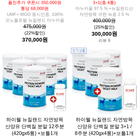
플친추가 쿠폰시 350,000원
3+1(총 4통)
통당 68,000원
마누카꿀 97.5 % +뉴질랜드산
UMF+ MGO 동시인증, 100%
자연방목 귀한 녹용 2.5 %
모노플로랄 뉴질랜드 마누카꿀
400,000원
475,000원
(25%할인)
(22%할인)
300,000원
370,000원
리뷰 9
하이웰 뉴질랜드 자연방목
하이웰 뉴질랜드 자연방목
산양유 단백질 분말 12주분
산양유 단백질 분말 3+1 /
(420gx6통) +보틀1개
8주분 (420gx4통)+보틀1개