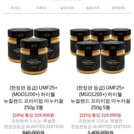
최신순
리뷰수
낮은가격
높은가격
판매순위
(한정판 등급) UMF25+
(한정판 등급) UMF25+
(MGO1200+) 하이웰
(MGO1200+) 하이웰
뉴질랜드 프리미엄 마누카꿀
뉴질랜드 프리미엄 마누카꿀
250g 3통
250g 5통
[18%] 통당 229,000원
[22%] 통당 219,000원
귀한분께 드리는 특별한
귀한분께 드리는 특별한
한정판등급 #LIMITED EDITION
한정판등급 #LIMITED EDITION
840,000원
1,400,000원