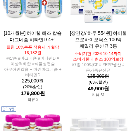
[10개월분] 하이웰 해조 칼슘
[장건강/ 하루 554원] 하이웰
마그네슘 비타민D 4+1
프로바이오틱스 100억
패밀리 유산균 3통
플친 10%쿠폰 적용시 개월당
16,182원
소비기한 2026.10.14까지
#칼슘 #마그네슘 #비타민D #
소비기한내 최소 100억보장
이상적배합 #식물성캡슐
#7종 100억CFU #EPP생산 #
아쿠아민칼슘 + 마린마그네슘 +
온가족유산균
비타민D
135,000원
225,000원
(63%할인)
(20%할인)
49,900원
179,800원
리뷰 51
리뷰 3