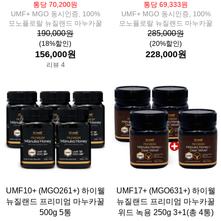
통당 70,200원
통당 69,333원
UMF+ MGO 동시인증, 100%
UMF+ MGO 동시인증, 100%
모노플로랄 뉴질랜드 마누카꿀
모노플로랄 뉴질랜드 마누카꿀
190,000원
285,000원
(18%할인)
(20%할인)
156,000원
228,000원
리뷰 4
UMF10+ (MGO261+) 하이웰
UMF17+ (MGO631+) 하이웰
뉴질랜드 프리미엄 마누카꿀
뉴질랜드 프리미엄 마누카꿀
500g 5통
위드 녹용 250g 3+1(총 4통)