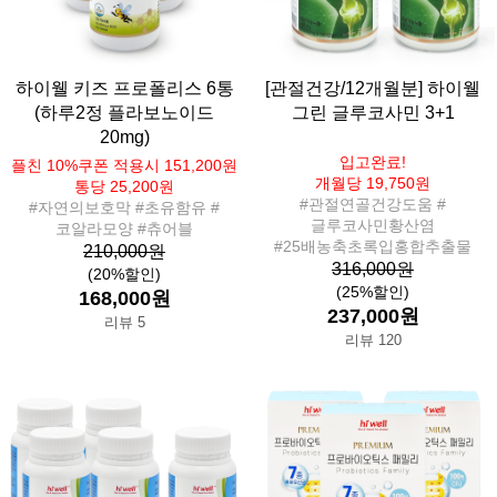
하이웰 키즈 프로폴리스 6통
[관절건강/12개월분] 하이웰
(하루2정 플라보노이드
그린 글루코사민 3+1
20mg)
입고완료!
플친 10%쿠폰 적용시 151,200원
개월당 19,750원
통당 25,200원
#관절연골건강도움 #
#자연의보호막 #초유함유 #
글루코사민황산염
코알라모양 #츄어블
#25배농축초록입홍합추출물
210,000원
316,000원
(20%할인)
(25%할인)
168,000원
237,000원
리뷰 5
리뷰 120