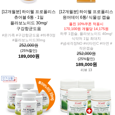
[12개월분] 하이웰 프로폴리스
[12개월분] 하이웰 프로폴리스
츄어블 6통 - 1일
원어데이 6통/ 식물성 캡슐
플라보노이드 30mg/
플친 10%쿠폰 적용시
구강항균도움
170,100원 개월당 14,175원
하루 1캡슐, 플라보노이드 40mg!
#온가족 #구강항균도움 #하루3정
식약처 1일 최대치
#플라보노이드30mg
#냄새걱정NO #비타민C #아연 #
252,000원
작은캡슐
(25%할인)
252,000원
189,000원
(25%할인)
189,000원
리뷰 13