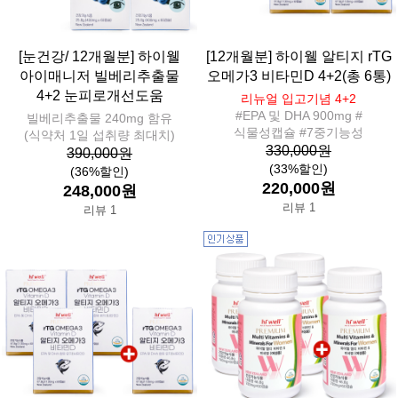
[눈건강/ 12개월분] 하이웰
[12개월분] 하이웰 알티지 rTG
아이매니저 빌베리추출물
오메가3 비타민D 4+2(총 6통)
4+2 눈피로개선도움
리뉴얼 입고기념 4+2
#EPA 및 DHA 900mg #
빌베리추출물 240mg 함유
식물성캡슐 #7중기능성
(식약처 1일 섭취량 최대치)
330,000원
390,000원
(33%할인)
(36%할인)
220,000원
248,000원
리뷰 1
리뷰 1