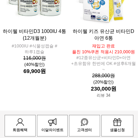
하이웰 비타민D3 1000IU 4통
하이웰 키즈 유산균 비타민D
(12개월분)
아연 6통
#1000IU #식물성캡슐 #
재입고 완료
하루1캡슐
플친 10%쿠폰 적용시 210,000원
#12종유산균+비타민D+아연
116,000원
+초유함유 한번에 OK #생후6개월
(40%할인)
~
69,900원
288,000원
(20%할인)
230,000원
리뷰 34
회원혜택
이달의이벤트
고객센터
샘플신청