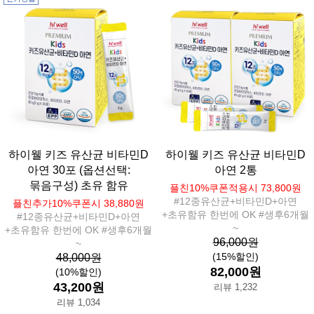
하이웰 키즈 유산균 비타민D
하이웰 키즈 유산균 비타민D
아연 30포 (옵션선택:
아연 2통
묶음구성) 초유 함유
플친10%쿠폰적용시 73,800원
#12종유산균+비타민D+아연
플친추가10%쿠폰시 38,880원
+초유함유 한번에 OK #생후6개월
#12종유산균+비타민D+아연
~
+초유함유 한번에 OK #생후6개월
96,000원
~
(15%할인)
48,000원
82,000원
(10%할인)
43,200원
리뷰 1,232
리뷰 1,034