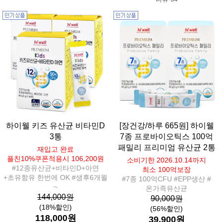
하이웰 키즈 유산균 비타민D
[장건강/하루 665원] 하이웰
3통
7종 프로바이오틱스 100억
패밀리 프리미엄 유산균 2통
재입고 완료
플친10%쿠폰적용시 106,200원
소비기한 2026.10.14까지
#12종유산균+비타민D+아연
최소 100억보장
+초유함유 한번에 OK #생후6개월
#7종 100억CFU #EPP생산 #
~
온가족유산균
144,000원
90,000원
(18%할인)
(56%할인)
118,000원
39,900원