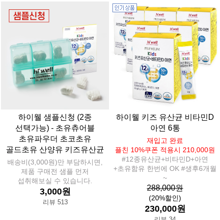
하이웰 샘플신청 (2종
하이웰 키즈 유산균 비타민D
선택가능) - 초유츄어블
아연 6통
초유파우더 초코초유
재입고 완료
골드초유 산양유 키즈유산균
플친 10%쿠폰 적용시 210,000원
#12종유산균+비타민D+아연
배송비(3,000원)만 부담하시면,
+초유함유 한번에 OK #생후6개월
제품 구매전 샘플 먼저
~
섭취해보실 수 있습니다.
288,000원
3,000원
(20%할인)
리뷰 513
230,000원
리뷰 34