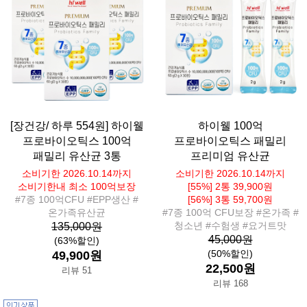
[장건강/ 하루 554원] 하이웰
하이웰 100억
프로바이오틱스 100억
프로바이오틱스 패밀리
패밀리 유산균 3통
프리미엄 유산균
소비기한 2026.10.14까지
소비기한 2026.10.14까지
소비기한내 최소 100억보장
[55%] 2통 39,900원
#7종 100억CFU #EPP생산 #
[56%] 3통 59,700원
온가족유산균
#7종 100억 CFU보장 #온가족 #
청소년 #수험생 #요거트맛
135,000원
45,000원
(63%할인)
(50%할인)
49,900원
22,500원
리뷰 51
리뷰 168