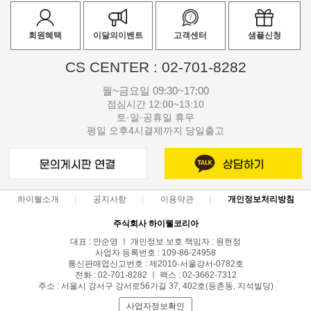
회원혜택
이달의이벤트
고객센터
샘플신청
CS CENTER : 02-701-8282
월~금요일 09:30~17:00
점심시간 12:00~13:10
토·일·공휴일 휴무
평일 오후4시결제까지 당일출고
하이웰소개
공지사항
이용약관
개인정보처리방침
주식회사 하이웰코리아
대표 : 안순영 ㅣ 개인정보 보호 책임자 : 원현정
사업자 등록번호 : 109-86-24958
통신판매업신고번호 : 제2010-서울강서-0782호
전화 : 02-701-8282 ㅣ 팩스 : 02-3662-7312
주소 : 서울시 강서구 강서로56가길 37, 402호(등촌동, 지석빌딩)
사업자정보확인