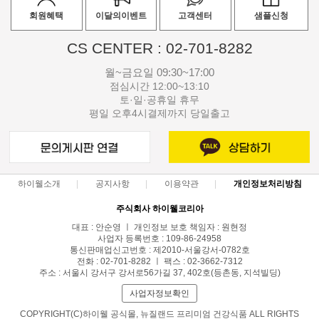
회원혜택
이달의이벤트
고객센터
샘플신청
CS CENTER : 02-701-8282
월~금요일 09:30~17:00
점심시간 12:00~13:10
토·일·공휴일 휴무
평일 오후4시결제까지 당일출고
하이웰소개
공지사항
이용약관
개인정보처리방침
주식회사 하이웰코리아
대표 : 안순영 ㅣ 개인정보 보호 책임자 : 원현정
사업자 등록번호 : 109-86-24958
통신판매업신고번호 : 제2010-서울강서-0782호
전화 : 02-701-8282 ㅣ 팩스 : 02-3662-7312
주소 : 서울시 강서구 강서로56가길 37, 402호(등촌동, 지석빌딩)
사업자정보확인
COPYRIGHT(C)하이웰 공식몰, 뉴질랜드 프리미엄 건강식품 ALL RIGHTS