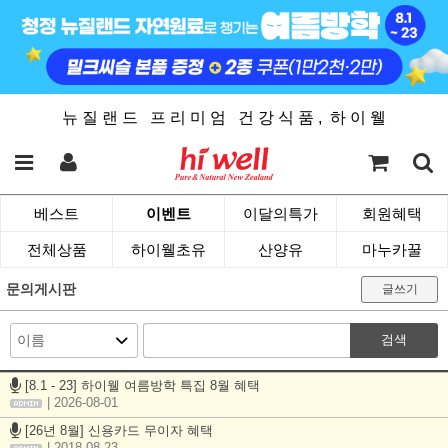
뉴 질 랜 드 프 리 미 엄 건 강 식 품 , 하 이 웰
베스트
이벤트
이달의특가
회원혜택
전체상품
하이웰초유
산양유
마누카꿀
문의게시판
글쓰기
검색
[8.1 - 23] 하이웰 여름방학 특집 8월 혜택
| 2026-08-01
[26년 8월] 신용카드 무이자 혜택