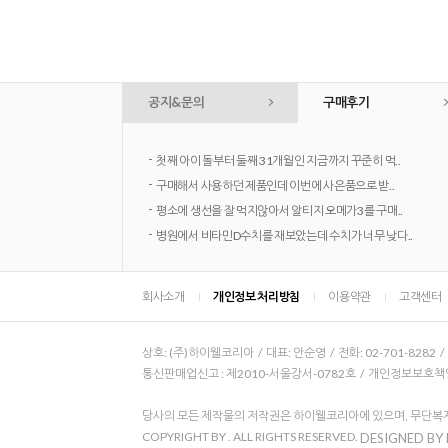
공지&문의
구매후기
-
첫째 아이 돌부터 둘째 31개월인 지금까지 꾸준히 먹..
-
구매해서 사용하던 제품인데 이번에 사은품으로 받..
-
평소에 생선을 잘 먹지않아서 알티지 오메가3를 구매..
-
병원에서 비타민D수치를 재보았는데 수치가 너무 낮다..
회사소개
개인정보 처리방침
이용약관
고객센터
상호: (주)하이웰코리아 / 대표: 안순영 / 전화: 02-701-8282 
통신판매업신고 : 제2010-서울강서-0782호 / 개인정보보호책임자
당사의 모든 제작물의 저작권은 하이웰코리아에 있으며, 무단복제
COPYRIGHT BY
. ALL RIGHTS RESERVED.
DESIGNED BY