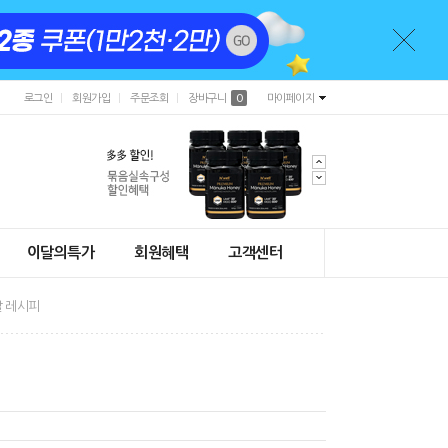
로그인
회원가입
주문조회
장바구니
0
마이페이지
이달의특가
회원혜택
고객센터
 레시피