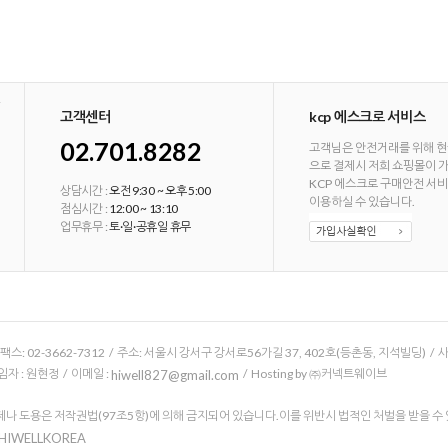
고객센터
kcp 에스크로 서비스
02.701.8282
고객님은 안전거래를 위해 현
으로 결제시 저희 쇼핑몰이 
KCP 에스크로 구매안전 서
상담시간 :
오전 9:30 ~ 오후 5:00
이용하실 수 있습니다.
점심시간 :
12:00 ~ 13:10
업무휴무 :
토·일·공휴일 휴무
/ 팩스: 02-3662-7312 / 주소: 서울시 강서구 강서로56가길 37, 402호(등촌동, 지석빌딩) /
 : 원현정 / 이메일 :
/ Hosting by ㈜커넥트웨이브
hiwell827@gmail.com
나 도용은 저작권법(97조5항)에 의해 금지되어 있습니다.이를 위반시 법적인 처벌을 받을 수
 HIWELLKOREA