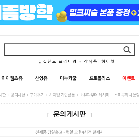
뉴 질 랜 드 프 리 미 엄 건 강 식 품 , 하 이 웰
하이웰초유
산양유
마누카꿀
프로폴리스
이벤트
시판
공지사항
구매후기
하이웰 기업활동
초유파우더 레시피
스피루리나 분말
문의게시판
[
]
전제품 당일출고 - 평일 오후4시전 결제시