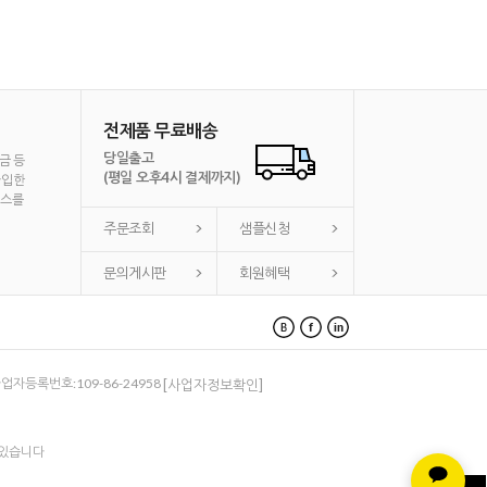
전제품 무료배송
당일출고
금 등
(평일 오후4시 결제까지)
가입한
비스를
주문조회
샘플신청
문의게시판
회원혜택
 사업자등록번호:109-86-24958
[사업자정보확인]
 있습니다