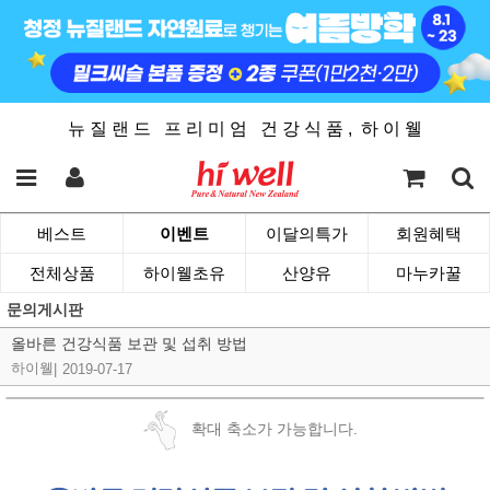
뉴 질 랜 드 프 리 미 엄 건 강 식 품 , 하 이 웰
베스트
이벤트
이달의특가
회원혜택
전체상품
하이웰초유
산양유
마누카꿀
문의게시판
올바른 건강식품 보관 및 섭취 방법
하이웰
|
2019-07-17
확대 축소가 가능합니다.