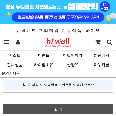
뉴 질 랜 드 프 리 미 엄 건 강 식 품 , 하 이 웰
베스트
이벤트
이달의특가
회원혜택
전체상품
하이웰초유
산양유
마누카꿀
문의게시판
게시글 작성 시 입력한 비밀번호를 입력해 주세요.
확인