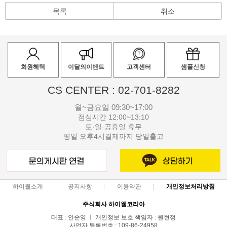
목록
취소
회원혜택
이달의이벤트
고객센터
샘플신청
CS CENTER : 02-701-8282
월~금요일 09:30~17:00
점심시간 12:00~13:10
토·일·공휴일 휴무
평일 오후4시결제까지 당일출고
하이웰소개
공지사항
이용약관
개인정보처리방침
주식회사 하이웰코리아
대표 : 안순영 ㅣ 개인정보 보호 책임자 : 원현정
사업자 등록번호 : 109-86-24958