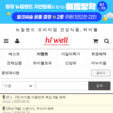
뉴 질 랜 드 프 리 미 엄 건 강 식 품 , 하 이 웰
베스트
이벤트
이달의특가
회원혜택
전체상품
하이웰초유
산양유
마누카꿀
문의게시판
글쓰기
검색
[8.1 - 23] 하이웰 여름방학 특집 8월 혜택
| 2026-08-01
[26년 8월] 신용카드 무이자 혜택