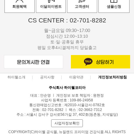
회원혜택
이달의이벤트
고객센터
샘플신청
CS CENTER : 02-701-8282
월~금요일 09:30~17:00
점심시간 12:00~13:10
토·일·공휴일 휴무
평일 오후4시결제까지 당일출고
하이웰소개
공지사항
이용약관
개인정보처리방침
주식회사 하이웰코리아
대표 : 안순영 ㅣ 개인정보 보호 책임자 : 원현정
사업자 등록번호 : 109-86-24958
통신판매업신고번호 : 제2010-서울강서-0782호
전화 : 02-701-8282 ㅣ 팩스 : 02-3662-7312
주소 : 서울시 강서구 강서로56가길 37, 402호(등촌동, 지석빌딩)
사업자정보확인
COPYRIGHT(C)하이웰 공식몰, 뉴질랜드 프리미엄 건강식품 ALL RIGHTS