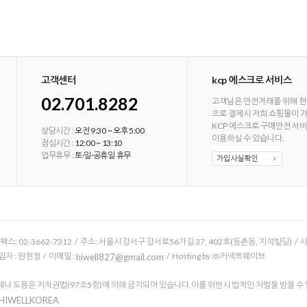
고객센터
kcp 에스크로 서비스
02.701.8282
고객님은 안전거래를 위해 현
으로 결제시 저희 쇼핑몰이 
KCP 에스크로 구매안전 서
상담시간 :
오전 9:30 ~ 오후 5:00
이용하실 수 있습니다.
점심시간 :
12:00 ~ 13:10
업무휴무 :
토·일·공휴일 휴무
/ 팩스: 02-3662-7312 / 주소: 서울시 강서구 강서로56가길 37, 402호(등촌동, 지석빌딩) /
 : 원현정 / 이메일 :
/ Hosting by ㈜커넥트웨이브
hiwell827@gmail.com
나 도용은 저작권법(97조5항)에 의해 금지되어 있습니다.이를 위반시 법적인 처벌을 받을 수
 HIWELLKOREA