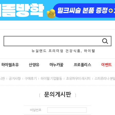
뉴 질 랜 드 프 리 미 엄 건 강 식 품 , 하 이 웰
하이웰초유
산양유
마누카꿀
프로폴리스
이벤트
시판
공지사항
구매후기
하이웰 기업활동
초유파우더 레시피
스피루리나 분말
문의게시판
[
]
비밀번호