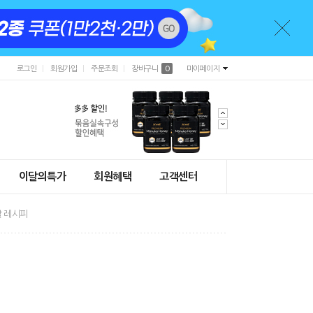
로그인
회원가입
주문조회
장바구니
0
마이페이지
이달의특가
회원혜택
고객센터
 레시피