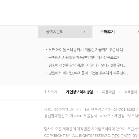
공지&문의
구매후기
-
첫째 아이 돌부터 둘째 31개월인 지금까지 꾸준히 먹..
-
구매해서 사용하던 제품인데 이번에 사은품으로 받..
-
평소에 생선을 잘 먹지않아서 알티지 오메가3를 구매..
-
병원에서 비타민D수치를 재보았는데 수치가 너무 낮다..
회사소개
개인정보 처리방침
이용약관
고객센터
상호: (주)하이웰코리아 / 대표: 안순영 / 전화: 02-701-8282 
통신판매업신고 : 제2010-서울강서-0782호 / 개인정보보호책임자
당사의 모든 제작물의 저작권은 하이웰코리아에 있으며, 무단복제
COPYRIGHT BY
. ALL RIGHTS RESERVED.
DESIGNED BY