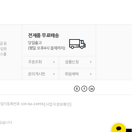
전제품 무료배송
당일출고
금 등
(평일 오후4시 결제까지)
가입한
비스를
주문조회
샘플신청
문의게시판
회원혜택
 사업자등록번호:109-86-24958
[사업자정보확인]
 있습니다