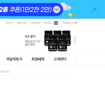
로그인
회원가입
주문조회
장바구니
0
마이페이지
이달의특가
회원혜택
고객센터
 레시피