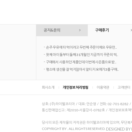
공지&문의
구매후기
-
손주 우유에 타 먹이려고 두번째 주문이예요 우유만..
-
첫째 아이 돌부터 둘째 31개월인 지금까지 꾸준히 먹..
-
구매해서 사용하던 제품인데 이번에 사은품으로 받..
-
평소에 생선을 잘 먹지않아서 알티지 오메가3를 구매..
회사소개
개인정보 처리방침
이용약관
고객센터
상호: (주)하이웰코리아 / 대표: 안순영 / 전화: 02-701-8282 
통신판매업신고 : 제2010-서울강서-0782호 / 개인정보보호책임자
당사의 모든 제작물의 저작권은 하이웰코리아에 있으며, 무단복제
COPYRIGHT BY
. ALL RIGHTS RESERVED.
DESIGNED BY