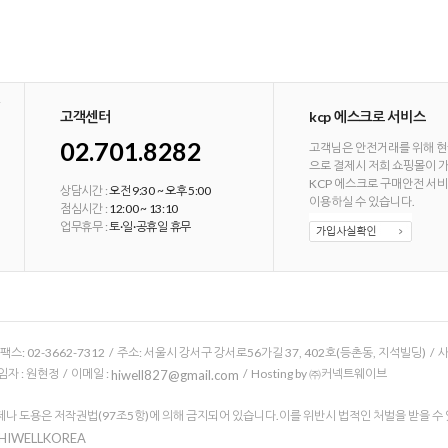
고객센터
kcp 에스크로 서비스
02.701.8282
고객님은 안전거래를 위해 현
으로 결제시 저희 쇼핑몰이 
KCP 에스크로 구매안전 서
상담시간 :
오전 9:30 ~ 오후 5:00
이용하실 수 있습니다.
점심시간 :
12:00 ~ 13:10
업무휴무 :
토·일·공휴일 휴무
/ 팩스: 02-3662-7312 / 주소: 서울시 강서구 강서로56가길 37, 402호(등촌동, 지석빌딩) /
 : 원현정 / 이메일 :
/ Hosting by ㈜커넥트웨이브
hiwell827@gmail.com
나 도용은 저작권법(97조5항)에 의해 금지되어 있습니다.이를 위반시 법적인 처벌을 받을 수
 HIWELLKOREA