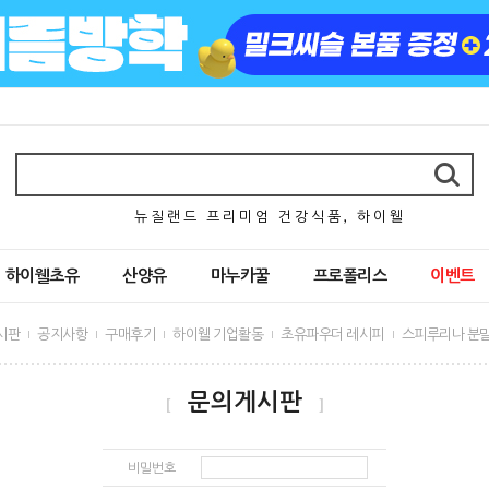
뉴 질 랜 드 프 리 미 엄 건 강 식 품 , 하 이 웰
하이웰초유
산양유
마누카꿀
프로폴리스
이벤트
시판
공지사항
구매후기
하이웰 기업활동
초유파우더 레시피
스피루리나 분말
문의게시판
[
]
비밀번호