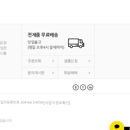
전제품 무료배송
당일출고
금 등
(평일 오후4시 결제까지)
가입한
비스를
주문조회
샘플신청
문의게시판
회원혜택
 사업자등록번호:109-86-24958
[사업자정보확인]
 있습니다