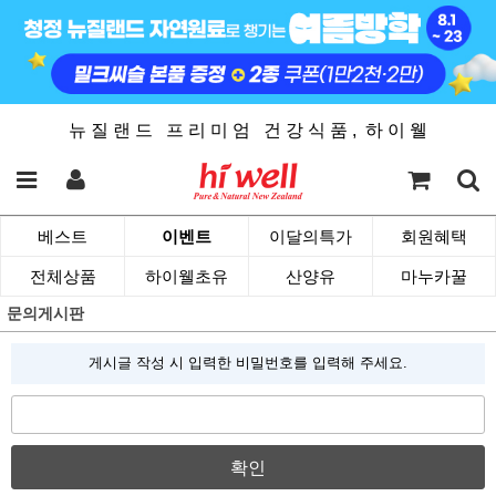
뉴 질 랜 드 프 리 미 엄 건 강 식 품 , 하 이 웰
베스트
이벤트
이달의특가
회원혜택
전체상품
하이웰초유
산양유
마누카꿀
문의게시판
게시글 작성 시 입력한 비밀번호를 입력해 주세요.
확인