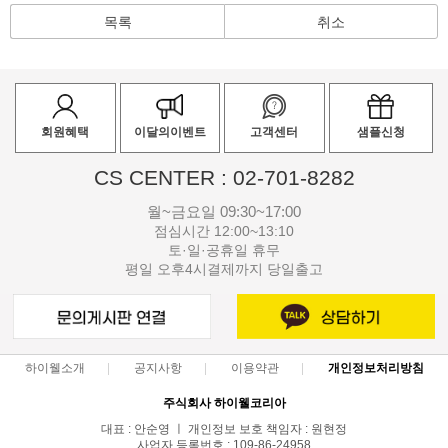
목록
취소
회원혜택
이달의이벤트
고객센터
샘플신청
CS CENTER : 02-701-8282
월~금요일 09:30~17:00
점심시간 12:00~13:10
토·일·공휴일 휴무
평일 오후4시결제까지 당일출고
하이웰소개
공지사항
이용약관
개인정보처리방침
주식회사 하이웰코리아
대표 : 안순영 ㅣ 개인정보 보호 책임자 : 원현정
사업자 등록번호 : 109-86-24958