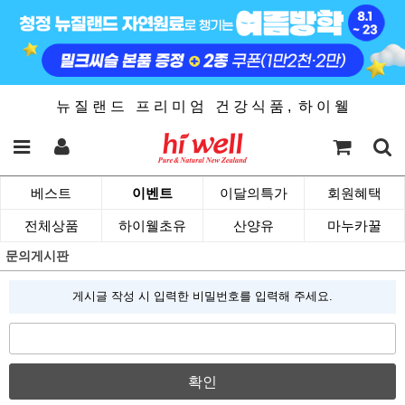
뉴 질 랜 드 프 리 미 엄 건 강 식 품 , 하 이 웰
베스트
이벤트
이달의특가
회원혜택
전체상품
하이웰초유
산양유
마누카꿀
문의게시판
게시글 작성 시 입력한 비밀번호를 입력해 주세요.
확인