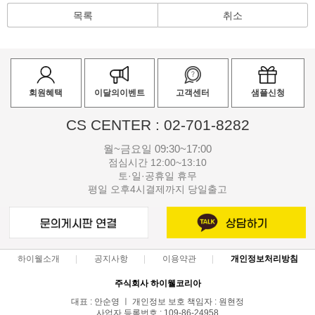
목록
취소
회원혜택
이달의이벤트
고객센터
샘플신청
CS CENTER : 02-701-8282
월~금요일 09:30~17:00
점심시간 12:00~13:10
토·일·공휴일 휴무
평일 오후4시결제까지 당일출고
하이웰소개
공지사항
이용약관
개인정보처리방침
주식회사 하이웰코리아
대표 : 안순영 ㅣ 개인정보 보호 책임자 : 원현정
사업자 등록번호 : 109-86-24958