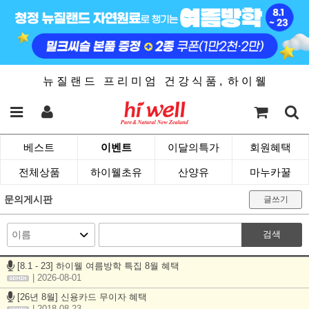
뉴 질 랜 드 프 리 미 엄 건 강 식 품 , 하 이 웰
베스트
이벤트
이달의특가
회원혜택
전체상품
하이웰초유
산양유
마누카꿀
문의게시판
글쓰기
검색
[8.1 - 23] 하이웰 여름방학 특집 8월 혜택
| 2026-08-01
[26년 8월] 신용카드 무이자 혜택