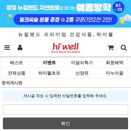
뉴 질 랜 드 프 리 미 엄 건 강 식 품 , 하 이 웰
베스트
이벤트
이달의특가
회원혜택
전체상품
하이웰초유
산양유
마누카꿀
문의게시판
게시글 작성 시 입력한 비밀번호를 입력해 주세요.
확인