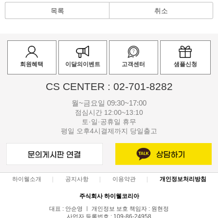
목록
취소
회원혜택
이달의이벤트
고객센터
샘플신청
CS CENTER : 02-701-8282
월~금요일 09:30~17:00
점심시간 12:00~13:10
토·일·공휴일 휴무
평일 오후4시결제까지 당일출고
하이웰소개
공지사항
이용약관
개인정보처리방침
주식회사 하이웰코리아
대표 : 안순영 ㅣ 개인정보 보호 책임자 : 원현정
사업자 등록번호 : 109-86-24958