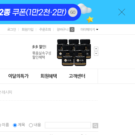
로그인
회원가입
주문조회
장바구니
0
마이페이지
이달의특가
회원혜택
고객센터
 레시피
이름
제목
내용