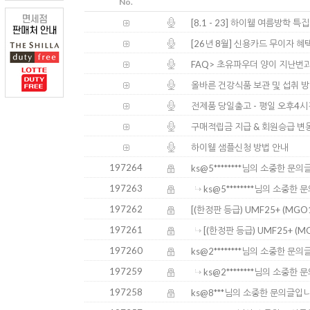
No.
[8.1 - 23] 하이웰 여름방학 특
[26년 8월] 신용카드 무이자 혜
FAQ> 초유파우더 양이 지난번과
올바른 건강식품 보관 및 섭취 
전제품 당일출고 - 평일 오후4
구매적립금 지급 & 회원승급 변
하이웰 샘플신청 방법 안내
197264
ks@5********님의 소중한 문
197263
ks@5********님의 소중한
197262
[(한정판 등급) UMF25+ (MG
197261
[(한정판 등급) UMF25+ (
197260
ks@2********님의 소중한 문
197259
ks@2********님의 소중한
197258
ks@8***님의 소중한 문의글입니