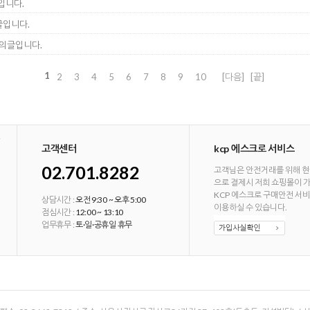
입니다.
의글입니다.
 문의글입니다.
1
2
3
4
5
6
7
8
9
10
[다음]
[끝]
고객센터
kcp 에스크로 서비스
02.701.8282
고객님은 안전거래를 위해 현
으로 결제시 저희 쇼핑몰이 
KCP 에스크로 구매안전 서
상담시간 :
오전 9:30 ~ 오후 5:00
이용하실 수 있습니다.
점심시간 :
12:00 ~ 13:10
업무휴무 :
토·일·공휴일 휴무