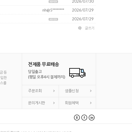
2026/07/30
nh@5********
2026/07/29
2026/07/29
글쓰기
전제품 무료배송
당일출고
금 등
(평일 오후4시 결제까지)
가입한
비스를
주문조회
샘플신청
문의게시판
회원혜택