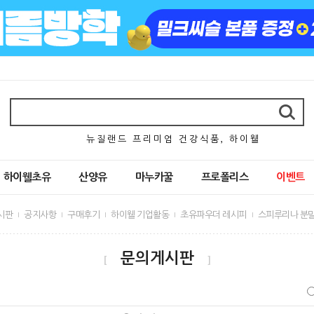
뉴 질 랜 드 프 리 미 엄 건 강 식 품 , 하 이 웰
하이웰초유
산양유
마누카꿀
프로폴리스
이벤트
시판
공지사항
구매후기
하이웰 기업활동
초유파우더 레시피
스피루리나 분말
문의게시판
[
]