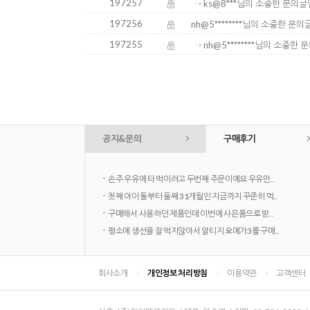
197257
ks@8***님의 소중한 문의글
197256
nh@5********님의 소중한 문
197255
nh@5********님의 소중한
공지&문의
구매후기
-
손주 우유에 타 먹이려고 두번째 주문이예요 우유만..
-
첫째 아이 돌부터 둘째 31개월인 지금까지 꾸준히 먹..
-
구매해서 사용하던 제품인데 이번에 사은품으로 받..
-
평소에 생선을 잘 먹지않아서 알티지 오메가3를 구매..
회사소개
개인정보 처리방침
이용약관
고객센터